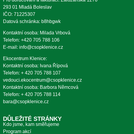
293 01 Mladá Boleslav
IČO: 71225307
Datová schránka: b8hbgwk
Kontaktní osoba: Milada Vrbová
Telefon:
+420 705 788 106
E-mail:
info@csopklenice.cz
Ekocentrum Klenice:
Kontaktní osoba: Ivana Řípová
Telefon:
+ 420 705 788 107
vedouci.ekocentrum@csopklenice.cz
Kontaktní osoba: Barbora Němcová
Telefon:
+ 420 705 788 114
bara@csopklenice.cz
DŮLEŽITÉ STRÁNKY
Kdo jsme, kam směřujeme
Program akcí