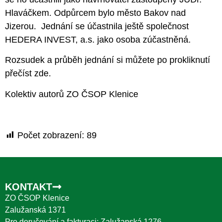
Hlaváčkem. Odpůrcem bylo město Bakov nad
Jizerou. Jednání se účastnila ještě společnost
HEDERA INVEST, a.s. jako osoba zúčastněná.
Rozsudek a průběh jednání si můžete po prokliknutí
přečíst zde
.
Kolektiv autorů ZO ČSOP Klenice
Počet zobrazení:
89
KONTAKT
ZO ČSOP Klenice
Zalužanská 1371
Pro doručování a fakturaci: Zalužanská 1276