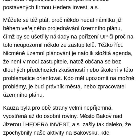
postavených firmou Hedera Invest, a.s.
Můžete se též ptát, proč někdo nedal námitku již
během veřejného projednávání územního plánu,
čímž by se ušetřily náklady na pořízení UP či proč na
toto neupozornil někdo ze zastupitelů. Těžko říct.
Nicméně územní plánování je natolik složitá agenda,
že není v moci zastupitele, natož občana se bez
dlouhých předchozích zkušeností nebo školení v této
problematice orientovat. Kdo měl upozornit na možné
problémy, je buď právník města, nebo zpracovatel
územního plánu.
Kauza byla pro obě strany velmi nepříjemná,
vyostřená až do osobní roviny. Město Bakov nad
Jizerou i HEDERA INVEST, a.s. zašly tak daleko, že
zpochybnily naše aktivity na Bakovsku, kde