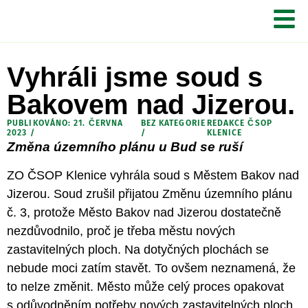
Vyhráli jsme soud s
Bakovem nad Jizerou.
PUBLIKOVÁNO: 21. ČERVNA
BEZ KATEGORIE
REDAKCE ČSOP
2023 /
/
KLENICE
Změna ú
zemního plánu u Bud se ruší
ZO ČSOP Klenice vyhrála soud s Městem Bakov nad
Jizerou. Soud zrušil přijatou Změnu územního plánu
č. 3, protože Město Bakov nad Jizerou dostatečně
nezdůvodnilo, proč je třeba městu nových
zastavitelných ploch. Na dotyčných plochách se
nebude moci zatím stavět. To ovšem neznamená, že
to nelze změnit. Město může celý proces opakovat
s odůvodněním potřeby nových zastavitelných ploch