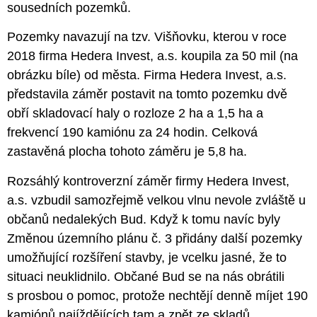
sousedních pozemků.
Pozemky navazují na tzv. Višňovku, kterou v roce
2018 firma Hedera Invest, a.s. koupila za 50 mil (na
obrázku bíle) od města. Firma Hedera Invest, a.s.
představila záměr postavit na tomto pozemku dvě
obří skladovací haly o rozloze 2 ha a 1,5 ha a
frekvencí 190 kamiónu za 24 hodin. Celková
zastavěná plocha tohoto záměru je 5,8 ha.
Rozsáhlý kontroverzní záměr firmy Hedera Invest,
a.s. vzbudil samozřejmě velkou vlnu nevole zvláště u
občanů nedalekých Bud. Když k tomu navíc byly
Změnou územního plánu č. 3 přidány další pozemky
umožňující rozšíření stavby, je vcelku jasné, že to
situaci neuklidnilo. Občané Bud se na nás obrátili
s prosbou o pomoc, protože nechtějí denně míjet 190
kamiónů najíždějících tam a zpět ze skladů