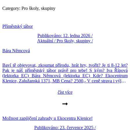
Category: Pro školy, skupiny
Příměstský tábor
Publikováno: 12. ledna 2026 /
Aktuální
/
Pro školy, skupiny
/
Bára Němcová
Baví tě objevovat, zkoumat přírodu, hrát hry, tvořit? Je ti 8-12 let?
Pak je náš příměstský tábor právě pro tebe! S kým? Iva Řípová
(lektorka EC) Bára Němcová (lektorka EC) Kde? Ekocentrum
Klenice, Zalužanská 1371, MB Cena? 2500,- V ceně strava i výlety.
Registrace zde : vedouci.ekocentrum@csopklenice.cz
číst více
Možnost zapůjčení zahrady u Ekocentra Klenice!
Publikováno: 23. července 2025 /