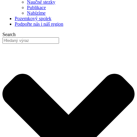
Naučné stezky
Publikace
Nabízíme
Pozemkový
spolek
Podpořte nás
i náš region
Search