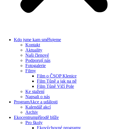
Kdo jsme
kam směřujeme
Kontakt
Aktuality
Naši členové
Podporují nás
Fotogalerie
Filmy
Film o ČSOP Klenice
Film Tůně a jak na ně
Film Tůně Vlčí Pole
Ke stažení
Napsali o nás
Program
Akce a události
Kalendář akcí
Archiv
Ekocentrum
přírodě blíže
Pro školy
Ekovýchovné programy