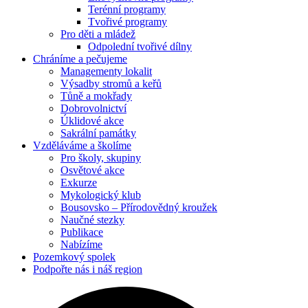
Terénní programy
Tvořivé programy
Pro děti a mládež
Odpolední tvořivé dílny
Chráníme
a pečujeme
Managementy lokalit
Výsadby stromů a keřů
Tůně a mokřady
Dobrovolnictví
Úklidové akce
Sakrální památky
Vzděláváme
a školíme
Pro školy, skupiny
Osvětové akce
Exkurze
Mykologický klub
Bousovsko – Přírodovědný kroužek
Naučné stezky
Publikace
Nabízíme
Pozemkový
spolek
Podpořte nás
i náš region