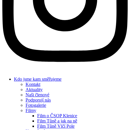
Kdo jsme
kam směřujeme
Kontakt
Aktuality
Naši členové
Podporují nás
Fotogalerie
Filmy
Film o ČSOP Klenice
Film Tůně a jak na ně
Film Tůně Vlčí Pole