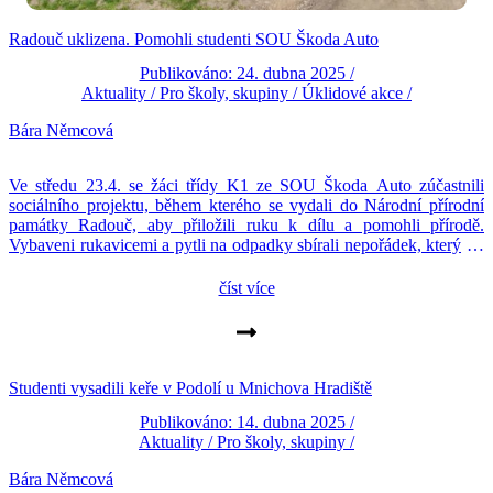
Radouč uklizena. Pomohli studenti SOU Škoda Auto
Publikováno: 24. dubna 2025 /
Aktuality
/
Pro školy, skupiny
/
Úklidové akce
/
Bára Němcová
Ve středu 23.4. se žáci třídy K1 ze SOU Škoda Auto zúčastnili
sociálního projektu, během kterého se vydali do Národní přírodní
památky Radouč, aby přiložili ruku k dílu a pomohli přírodě.
Vybaveni rukavicemi a pytli na odpadky sbírali nepořádek, který do
této krásné oblasti nepatří… Během dopoledne společně nasbírali
několik pytlů odpadu a přispěli tak […]
číst více
Studenti vysadili keře v Podolí u Mnichova Hradiště
Publikováno: 14. dubna 2025 /
Aktuality
/
Pro školy, skupiny
/
Bára Němcová