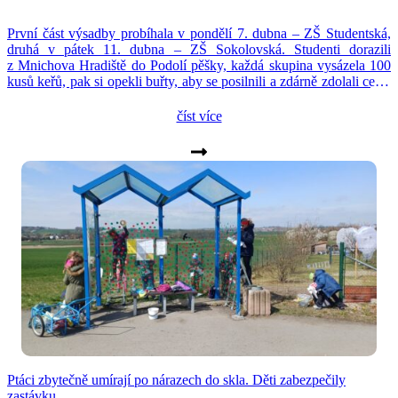
První část výsadby probíhala v pondělí 7. dubna – ZŠ Studentská,
druhá v pátek 11. dubna – ZŠ Sokolovská. Studenti dorazili
z Mnichova Hradiště do Podolí pěšky, každá skupina vysázela 100
kusů keřů, pak si opekli buřty, aby se posilnili a zdárně zdolali cestu
zpět do školy. Dvě stě nových keřů nyní doplňuje stovku ovocných
stromů podél […]
číst více
Ptáci zbytečně umírají po nárazech do skla. Děti zabezpečily
zastávku