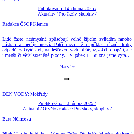
Publikováno: 14. dubna 2025 /
Aktuality
/
Pro školy, skupiny
/
Redakce ČSOP Klenice
Lidé často neúmyslně způsobují volně žijícím zvířatům mnoho
nástrah a nepříjemností. Patří mezi ně například různé druhy
odpadů, odkryté sudy na dešťovou vodu, dráty vysokého napětí, ale
i menší či větší skleněné plochy. V pátek 11. dubna jsme vyrazili
na dlouho chystanou akci-zabezpečit prosklenou autobusovou
zastávku „Příhonská“ proti nárazům ptactva. Ročně tímto způsobem
číst více
jen […]
DEN VODY: Mokřady
Publikováno: 13. února 2025 /
Aktuální
/
Osvětové akce
/
Pro školy, skupiny
/
Bára Němcová
Přednáška hydrobiologa Martina Fořta. Přednášející nám představí