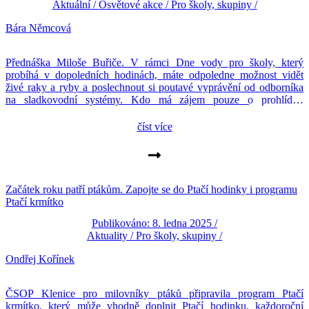
Aktuální
/
Osvětové akce
/
Pro školy, skupiny
/
Bára Němcová
Přednáška Miloše Buřiče. V rámci Dne vody pro školy, který
probíhá v dopoledních hodinách, máte odpoledne možnost vidět
živé raky a ryby a poslechnout si poutavé vyprávění od odborníka
na sladkovodní systémy. Kdo má zájem pouze o prohlídku
živočichů, tak prostory Ekocentra budou přístupné již od 15. hodiny.
číst více
Začátek roku patří ptákům. Zapojte se do Ptačí hodinky i programu
Ptačí krmítko
Publikováno: 8. ledna 2025 /
Aktuality
/
Pro školy, skupiny
/
Ondřej Kořínek
ČSOP Klenice pro milovníky ptáků připravila program Ptačí
krmítko, který může vhodně doplnit Ptačí hodinku, každoroční