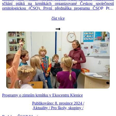
sčítání ptáků na krmítkách organizované Českou společností
ornitologickou (ČSO). První přednáška programu ČSOP Ptačí
krmítko bude již 22. ledna, druhá pak 4. února. Program je zaměřen
na podporu u nás přezimujících ptáků. Dozvíte se, jak přilákat do
číst více
vaší zahrady […]
Programy o zimním krmítku v Ekocentru Klenice
Publikováno: 8. prosince 2024 /
Aktuality
/
Pro školy, skupiny
/