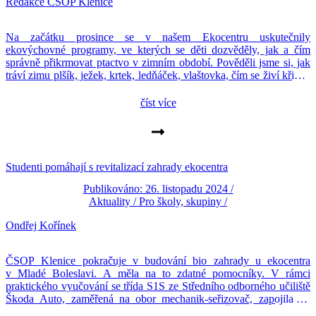
Redakce ČSOP Klenice
Na začátku prosince se v našem Ekocentru uskutečnily
ekovýchovné programy, ve kterých se děti dozvěděly, jak a čím
správně přikrmovat ptactvo v zimním období. Pověděli jsme si, jak
tráví zimu plšík, ježek, krtek, ledňáček, vlaštovka, čím se živí křivka
nebo jak je lehoučký králíček obecný. Během programu jsme si i
zazpívali, vyplnili pracovní listy a […]
číst více
Studenti pomáhají s revitalizací zahrady ekocentra
Publikováno: 26. listopadu 2024 /
Aktuality
/
Pro školy, skupiny
/
Ondřej Kořínek
ČSOP Klenice pokračuje v budování bio zahrady u ekocentra
v Mladé Boleslavi. A měla na to zdatné pomocníky. V rámci
praktického vyučování se třída S1S ze Středního odborného učiliště
Škoda Auto, zaměřená na obor mechanik-seřizovač, zapojila do
úprav zahrady. Pod vedením svých učitelek, Šárky Bašusové a