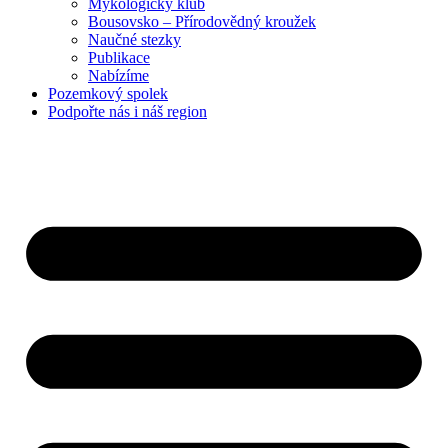
Mykologický klub
Bousovsko – Přírodovědný kroužek
Naučné stezky
Publikace
Nabízíme
Pozemkový
spolek
Podpořte nás
i náš region