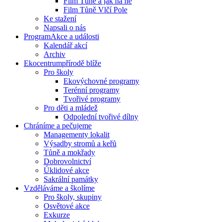
Film Tůně a jak na ně
Film Tůně Vlčí Pole
Ke stažení
Napsali o nás
Program
Akce a události
Kalendář akcí
Archiv
Ekocentrum
přírodě blíže
Pro školy
Ekovýchovné programy
Terénní programy
Tvořivé programy
Pro děti a mládež
Odpolední tvořivé dílny
Chráníme
a pečujeme
Managementy lokalit
Výsadby stromů a keřů
Tůně a mokřady
Dobrovolnictví
Úklidové akce
Sakrální památky
Vzděláváme
a školíme
Pro školy, skupiny
Osvětové akce
Exkurze