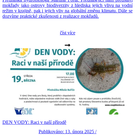
mokřady jako ostrovy biodiverzity z hlediska jejich vlivu na vodní
režim v krajině, pak i jejich vliv na globální změnu klimatu. Dále se
dozvíme praktické zkušenosti z realizace mokřadů.
číst více
DEN VODY: Raci v naší přírodě
Publikováno: 13. února 2025 /