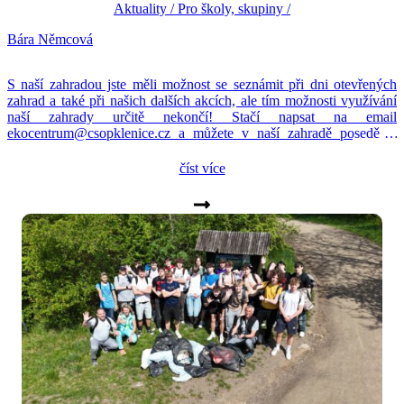
Aktuality
/
Pro školy, skupiny
/
Bára Němcová
S naší zahradou jste měli možnost se seznámit při dni otevřených
zahrad a také při našich dalších akcích, ale tím možnosti využívání
naší zahrady určitě nekončí! Stačí napsat na email
ekocentrum@csopklenice.cz a můžete v naší zahradě posedět s
přáteli, opéct si buřty a užít si příjemné prostředí zahrady. Zahradu
vám zapůjčíme zdarma, stačí si jen […]
číst více