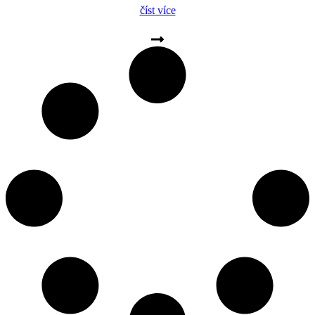
Marty Kůrkové, studenti v první ročníku prokázali obrovské
číst více
nasazení a odhodlání. […]