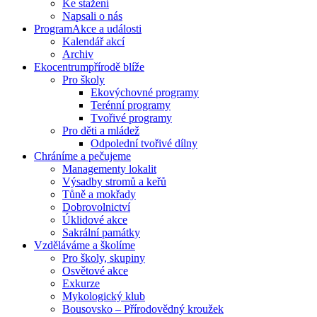
Ke stažení
Napsali o nás
Program
Akce a události
Kalendář akcí
Archiv
Ekocentrum
přírodě blíže
Pro školy
Ekovýchovné programy
Terénní programy
Tvořivé programy
Pro děti a mládež
Odpolední tvořivé dílny
Chráníme
a pečujeme
Managementy lokalit
Výsadby stromů a keřů
Tůně a mokřady
Dobrovolnictví
Úklidové akce
Sakrální památky
Vzděláváme
a školíme
Pro školy, skupiny
Osvětové akce
Exkurze
Mykologický klub
Bousovsko – Přírodovědný kroužek