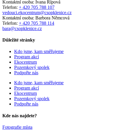
Kontaktní osoba: Ivana Řípová
Telefon:
+ 420 705 788 107
vedouci.ekocentrum@csopklenice.cz
Kontaktní osoba: Barbora Němcová
Telefon:
+ 420 705 788 114
bara@csopklenice.cz
Důležité stránky
Kdo jsme, kam směřujeme
Program akcí
Ekocentrum
Pozemkový spolek
Podpořte nás
Kdo jsme, kam směřujeme
Program akcí
Ekocentrum
Pozemkový spolek
Podpořte nás
Kde nás najdete?
Fotografie místa