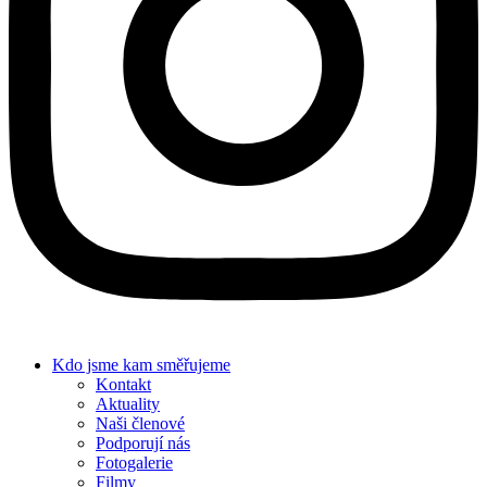
Kdo jsme
kam směřujeme
Kontakt
Aktuality
Naši členové
Podporují nás
Fotogalerie
Filmy