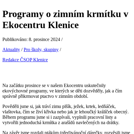
Programy o zimním krmítku v
Ekocentru Klenice
Publikováno: 8. prosince 2024 /
Aktuality
/
Pro školy, skupiny
/
Redakce ČSOP Klenice
Na začátku prosince se v našem Ekocentru uskutečnily
ekovýchovné programy, ve kterých se děti dozvěděly, jak a čím
správně přikrmovat ptactvo v zimním období.
Pověděli jsme si, jak tráví zimu plšík, ježek, krtek, ledňáček,
vlaštovka, čím se živí křivka nebo jak je lehoučký králíček obecný.
Během programu jsme si i zazpívali, vyplnili pracovní listy a
vytvořili jednoduchá krmítka z arašídů navlečených na drátky.
Na závěr jsme rozdali ptákům (před)vánoční dárečky, rozvěsili jsme