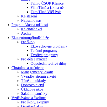
Film o ČSOP Klenice
Film Tůně a jak na ně
Film Tůně Vlčí Pole
Ke stažení
Napsali o nás
Program
Akce a události
Kalendář akcí
Archiv
Ekocentrum
přírodě blíže
Pro školy
Ekovýchovné programy
Terénní programy
Tvořivé programy
Pro děti a mládež
Odpolední tvořivé dílny
Chráníme
a pečujeme
Managementy lokalit
Výsadby stromů a keřů
Tůně a mokřady
Dobrovolnictví
Úklidové akce
Sakrální památky
Vzděláváme
a školíme
Pro školy, skupiny
Osvětové akce