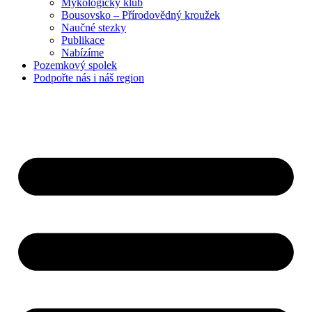
Mykologický klub
Bousovsko – Přírodovědný kroužek
Naučné stezky
Publikace
Nabízíme
Pozemkový
spolek
Podpořte nás
i náš region