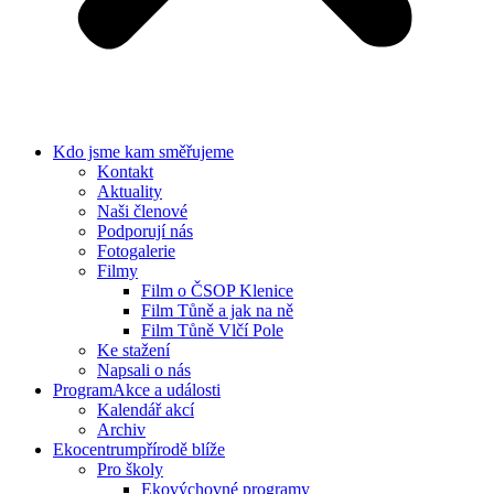
Kdo jsme
kam směřujeme
Kontakt
Aktuality
Naši členové
Podporují nás
Fotogalerie
Filmy
Film o ČSOP Klenice
Film Tůně a jak na ně
Film Tůně Vlčí Pole
Ke stažení
Napsali o nás
Program
Akce a události
Kalendář akcí
Archiv
Ekocentrum
přírodě blíže
Pro školy
Ekovýchovné programy