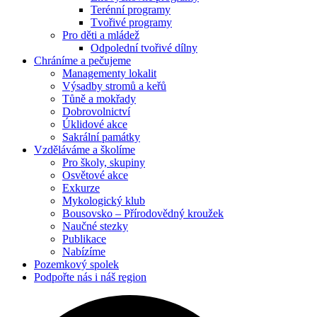
Terénní programy
Tvořivé programy
Pro děti a mládež
Odpolední tvořivé dílny
Chráníme
a pečujeme
Managementy lokalit
Výsadby stromů a keřů
Tůně a mokřady
Dobrovolnictví
Úklidové akce
Sakrální památky
Vzděláváme
a školíme
Pro školy, skupiny
Osvětové akce
Exkurze
Mykologický klub
Bousovsko – Přírodovědný kroužek
Naučné stezky
Publikace
Nabízíme
Pozemkový
spolek
Podpořte nás
i náš region