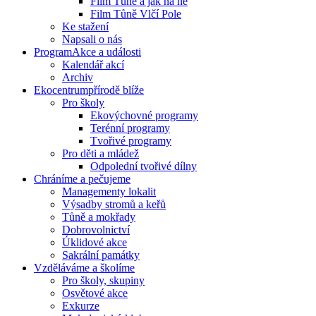
Film Tůně a jak na ně
Film Tůně Vlčí Pole
Ke stažení
Napsali o nás
Program
Akce a události
Kalendář akcí
Archiv
Ekocentrum
přírodě blíže
Pro školy
Ekovýchovné programy
Terénní programy
Tvořivé programy
Pro děti a mládež
Odpolední tvořivé dílny
Chráníme
a pečujeme
Managementy lokalit
Výsadby stromů a keřů
Tůně a mokřady
Dobrovolnictví
Úklidové akce
Sakrální památky
Vzděláváme
a školíme
Pro školy, skupiny
Osvětové akce
Exkurze