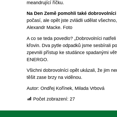
meandrující říčku.
Na Den Země pomohli také dobrovolníci 
počasí, ale opět jste zvládli udělat všechn
Alexandr Macke.
Foto
A co se teda povedlo? „Dobrovolníci natřel
křovin. Dva pytle odpadků jsme sesbírali po 
zpevnili přístup ke studánce spadanými vět
ENERGO.
Všichni dobrovolníci opět ukázali, že jim ne
těšit zase brzy na viděnou.
Autor: Ondřej Kořínek, Milada Vrbová
Počet zobrazení:
27