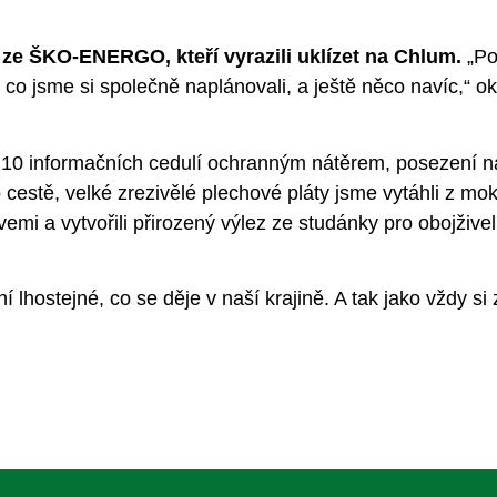
ze ŠKO-ENERGO, kteří vyrazili uklízet na Chlum.
„Po
o, co jsme si společně naplánovali, a ještě něco navíc,“
i 10 informačních cedulí ochranným nátěrem, posezení na
cestě, velké zrezivělé plechové pláty jsme vytáhli z mok
vemi a vytvořili přirozený výlez ze studánky pro obojživ
ní lhostejné, co se děje v naší krajině. A tak jako vždy 