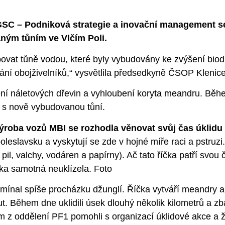
 GSC – Podniková strategie a inovační management se 
ým tůním ve Vlčím Poli.
at tůně vodou, které byly vybudovány ke zvýšení biodiv
ní obojživelníků,“ vysvětlila předsedkyně ČSOP Klenic
ění náletových dřevin a vyhloubení koryta meandru. Běh
k s nově vybudovanou tůní.
výroba vozů MBI se rozhodla věnovat svůj čas úklidu
leslavsku a vyskytují se zde v hojné míře raci a pstruzi
, pil, valchy, vodáren a papírny). Ač tato říčka patří sv
íčka samotná neuklízela.
Foto
omínal spíše procházku džunglí. Říčka vytváří meandry
 Během dne uklidili úsek dlouhý několik kilometrů a zbavi
 oddělení PF1 pomohli s organizací úklidové akce a že s