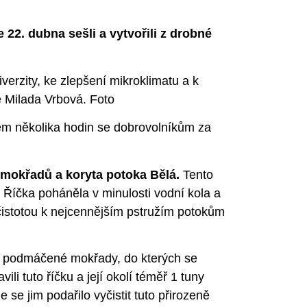
22. dubna sešli a vytvořili z drobné
erzity, ke zlepšení mikroklimatu a k
e Milada Vrbová.
Foto
em několika hodin se dobrovolníkům za
 mokřadů a koryta potoka Bělá.
Tento
. Říčka poháněla v minulosti vodní kola a
ou čistotou k nejcennějším pstružím potokům
 a podmáčené mokřady, do kterých se
li tuto říčku a její okolí téměř 1 tuny
e jim podařilo vyčistit tuto přirozeně