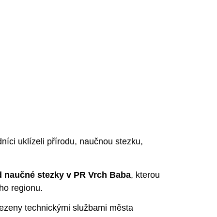
íci uklízeli přírodu, naučnou stezku,
id naučné stezky v PR Vrch Baba
, kterou
ho regionu.
dvezeny technickými službami města