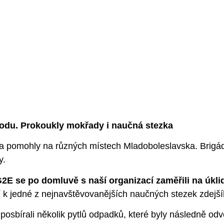
rodu. Prokoukly mokřady i naučná stezka
a pomohly na různých místech Mladoboleslavska. Brigádn
y.
2E se po domluvě s naší organizací zaměřili na úkl
ří k jedné z nejnavštěvovanějších naučných stezek zdejší
 posbírali několik pytlů odpadků, které byly následně o