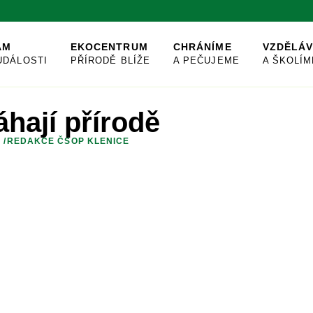
AM
EKOCENTRUM
CHRÁNÍME
VZDĚLÁ
UDÁLOSTI
PŘÍRODĚ BLÍŽE
A PEČUJEME
A ŠKOLÍM
hají přírodě
E
/
REDAKCE ČSOP KLENICE