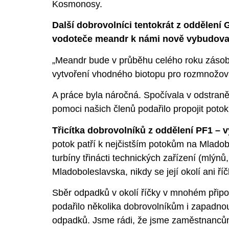
Kosmonosy.
Další dobrovolníci tentokrát z oddělení
vodoteče meandr k námi nově vybudovan
„Meandr bude v průběhu celého roku zásobov
vytvoření vhodného biotopu pro rozmnožová
A práce byla náročná. Spočívala v odstran
pomoci našich členů podařilo propojit poto
Třicítka dobrovolníků z oddělení PF1 – 
potok patří k nejčistším potokům na Mladobo
turbíny třinácti technických zařízení (mlýnů
Mladoboleslavska, nikdy se její okolí ani ř
Sběr odpadků v okolí říčky v mnohém přip
podařilo několika dobrovolníkům i zapadnout.
odpadků. Jsme rádi, že jsme zaměstnancům z