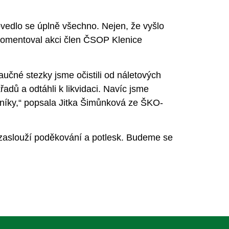
vedlo se úplně všechno. Nejen, že vyšlo
 okomentoval akci člen ČSOP Klenice
učné stezky jsme očistili od náletových
řadů a odtáhli k likvidaci. Navíc jsme
elníky,“ popsala Jitka Šimůnková ze ŠKO-
si zaslouží poděkování a potlesk. Budeme se