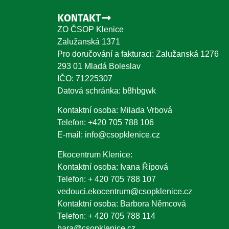
KONTAKT
ZO ČSOP Klenice
Zalužanská 1371
Pro doručování a fakturaci: Zalužanská 1276
293 01 Mladá Boleslav
IČO: 71225307
Datová schránka: b8hbgwk
Kontaktní osoba: Milada Vrbová
Telefon:
+420 705 788 106
E-mail:
info@csopklenice.cz
Ekocentrum Klenice:
Kontaktní osoba: Ivana Řípová
Telefon:
+ 420 705 788 107
vedouci.ekocentrum@csopklenice.cz
Kontaktní osoba: Barbora Němcová
Telefon:
+ 420 705 788 114
bara@csopklenice.cz