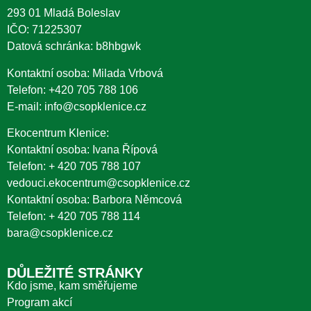
293 01 Mladá Boleslav
IČO: 71225307
Datová schránka: b8hbgwk
Kontaktní osoba: Milada Vrbová
Telefon:
+420 705 788 106
E-mail:
info@csopklenice.cz
Ekocentrum Klenice:
Kontaktní osoba: Ivana Řípová
Telefon:
+ 420 705 788 107
vedouci.ekocentrum@csopklenice.cz
Kontaktní osoba: Barbora Němcová
Telefon:
+ 420 705 788 114
bara@csopklenice.cz
DŮLEŽITÉ STRÁNKY
Kdo jsme, kam směřujeme
Program akcí