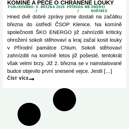
KOMÍNĚ A PÉČE O CHRÁNĚNÉ LOUKY
PUBLIKOVÁNO: 9. BŘEZNA 2020
PŘÍRODA MB
ONDŘEJ
/
/
KOŘÍNEK
Hned dvě dobré zprávy jsme dostali na začátku
března do ústředí ČSOP Klenice. Na komíně
společnosti ŠKO ENERGO již zahnízdili kriticky
ohrožení sokoli stěhovaví a kraj začal kosit louky
v Přírodní památce Chlum. Sokoli stěhovaví
zahnízdili na komíně letos již pošesté, tentokrát
však velmi brzy. Již 2. března se v nainstalované
budce objevilo první snesené vejce. Jestli […]
ČÍST VÍCE