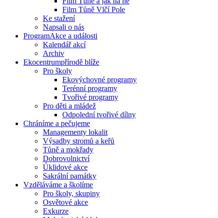
Film Tůně a jak na ně
Film Tůně Vlčí Pole
Ke stažení
Napsali o nás
Program
Akce a události
Kalendář akcí
Archiv
Ekocentrum
přírodě blíže
Pro školy
Ekovýchovné programy
Terénní programy
Tvořivé programy
Pro děti a mládež
Odpolední tvořivé dílny
Chráníme
a pečujeme
Managementy lokalit
Výsadby stromů a keřů
Tůně a mokřady
Dobrovolnictví
Úklidové akce
Sakrální památky
Vzděláváme
a školíme
Pro školy, skupiny
Osvětové akce
Exkurze