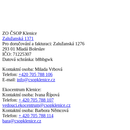
ZO ČSOP Klenice
Zalužanská 1371
Pro doručování a fakturaci: Zalužanská 1276
293 01 Mladá Boleslav
IČO: 71225307
Datová schránka: b8hbgwk
Kontaktní osoba: Milada Vrbová
Telefon:
+420 705 788 106
E-mail:
info@csopklenice.cz
Ekocentrum Klenice:
Kontaktní osoba: Ivana Řípová
Telefon:
+ 420 705 788 107
vedouci.ekocentrum@csopklenice.cz
Kontaktní osoba: Barbora Němcová
Telefon:
+ 420 705 788 114
bara@csopklenice.cz