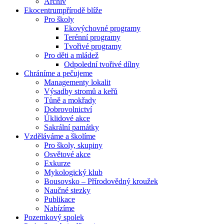
Archiv
Ekocentrum
přírodě blíže
Pro školy
Ekovýchovné programy
Terénní programy
Tvořivé programy
Pro děti a mládež
Odpolední tvořivé dílny
Chráníme
a pečujeme
Managementy lokalit
Výsadby stromů a keřů
Tůně a mokřady
Dobrovolnictví
Úklidové akce
Sakrální památky
Vzděláváme
a školíme
Pro školy, skupiny
Osvětové akce
Exkurze
Mykologický klub
Bousovsko – Přírodovědný kroužek
Naučné stezky
Publikace
Nabízíme
Pozemkový
spolek