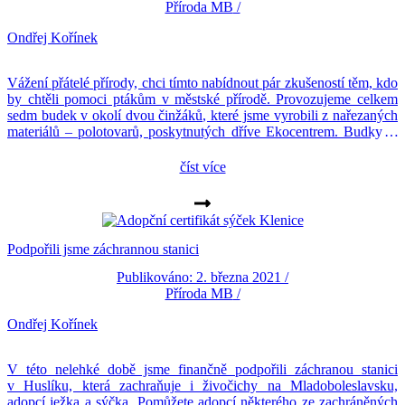
Příroda MB
/
Ondřej Kořínek
Vážení přátelé přírody, chci tímto nabídnout pár zkušeností těm, kdo
by chtěli pomoci ptákům v městské přírodě. Provozujeme celkem
sedm budek v okolí dvou činžáků, které jsme vyrobili z nařezaných
materiálů – polotovarů, poskytnutých dříve Ekocentrem. Budky je
dobré každoročně již koncem února čistit, aby se předcházelo
množení parazitů a chorobám. Při vyvěšování je třeba […]
číst více
Podpořili jsme záchrannou stanici
Publikováno: 2. března 2021 /
Příroda MB
/
Ondřej Kořínek
V této nelehké době jsme finančně podpořili záchranou stanici
v Huslíku, která zachraňuje i živočichy na Mladoboleslavsku,
adopcí ježka a sýčka. Pomůžete adopcí některého ze zachráněných