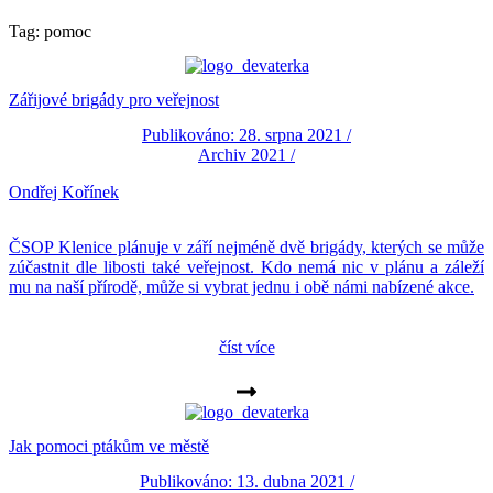
Tag: pomoc
Zářijové brigády pro veřejnost
Publikováno: 28. srpna 2021 /
Archiv 2021
/
Ondřej Kořínek
ČSOP Klenice plánuje v září nejméně dvě brigády, kterých se může
zúčastnit dle libosti také veřejnost. Kdo nemá nic v plánu a záleží
mu na naší přírodě, může si vybrat jednu i obě námi nabízené akce.
číst více
Jak pomoci ptákům ve městě
Publikováno: 13. dubna 2021 /