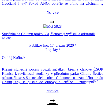
živočichů i vy? Pokud ANO, obraťte se přímo na záchrannou
stanici. Záchranná stanice na Huslíku FACEBOOKWEBOVÉ
STRÁNKY
číst více
Studánka na Chlumu prokoukla, členové ji vyčistili a odstranili
nálety
Publikováno: 17. března 2020 /
Projekty
/
Ondřej Kořínek
Krásné slunečné počasí využili začátkem března členové ČSOP
Klenice k revitalizaci studánky v přírodním parku Chlum. Šestice
ochranářů se sešla nedaleko obce Chloumek u zaniklého hradu
Chlum, aby se pustila do obnovy a lepšího zpřístupnění již
pozapomenuté studánky. Ta má hned dvě části. Vrchní je až půl
metrů hluboká s vybudovanou akumulační nádrží, kam zřejmě […]
číst více