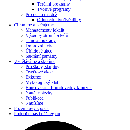
Terénní programy
Tvořivé programy
Pro děti a mládež
Odpolední tvořivé dílny
Chráníme
a pečujeme
Managementy lokalit
Výsadby stromů a keřů
Tůně a mokřady
Dobrovolnictví
Úklidové akce
Sakrální památky
Vzděláváme
a školíme
Pro školy, skupiny
Osvětové akce
Exkurze
Mykologický klub
Bousovsko – Přírodovědný kroužek
Naučné stezky
Publikace
Nabízíme
Pozemkový
spolek
Podpořte nás
i náš region