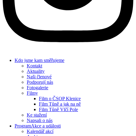
Kdo jsme
kam směřujeme
Kontakt
Aktuality
Naši členové
Podporují nás
Fotogalerie
Filmy
Film o ČSOP Klenice
Film Tůně a jak na ně
Film Tůně Vlčí Pole
Ke stažení
Napsali o nás
Program
Akce a události
Kalendář akcí