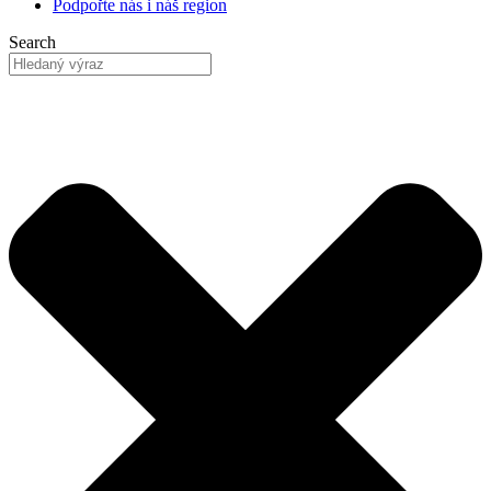
Podpořte nás
i náš region
Search