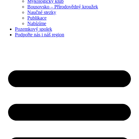
Mykologický klub
Bousovsko – Přírodovědný kroužek
Naučné stezky
Publikace
Nabízíme
Pozemkový
spolek
Podpořte nás
i náš region