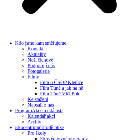
Kdo jsme
kam směřujeme
Kontakt
Aktuality
Naši členové
Podporují nás
Fotogalerie
Filmy
Film o ČSOP Klenice
Film Tůně a jak na ně
Film Tůně Vlčí Pole
Ke stažení
Napsali o nás
Program
Akce a události
Kalendář akcí
Archiv
Ekocentrum
přírodě blíže
Pro školy
Ekovýchovné programy