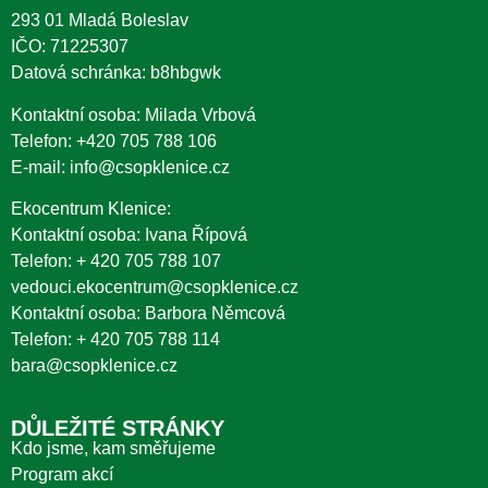
293 01 Mladá Boleslav
IČO: 71225307
Datová schránka: b8hbgwk
Kontaktní osoba: Milada Vrbová
Telefon:
+420 705 788 106
E-mail:
info@csopklenice.cz
Ekocentrum Klenice:
Kontaktní osoba: Ivana Řípová
Telefon:
+ 420 705 788 107
vedouci.ekocentrum@csopklenice.cz
Kontaktní osoba: Barbora Němcová
Telefon:
+ 420 705 788 114
bara@csopklenice.cz
DŮLEŽITÉ STRÁNKY
Kdo jsme, kam směřujeme
Program akcí