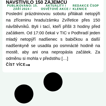
NAVŠTÍVILO 150 ZÁJEMCŮ
PUBLIKOVÁNO: 15.
AKTUALITY
/
REDAKCE ČSOP
ZÁŘÍ 2024 /
OSVĚTOVÉ AKCE
/
KLENICE
Poslední prázdninovou sobotu přilákali netopýři
na zříceninu hradu/zámku Zvířetice přes 150
návštěvníků. Byli i tací, kteří přišli 3 hodiny před
začátkem. Od 17:00 čekal v TIC v Podhradí jeden
mladý netopýří nadšenec s babičkou a další
nadšenkyně se usadila po osmnácté hodině na
mostě, aby ani ona nepropásla začátek. Za
odměnu si mohla v předstihu […]
ČÍST VÍCE