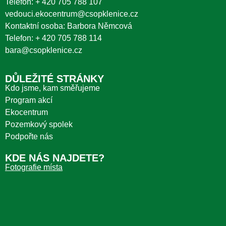
Telefon:
+ 420 705 788 107
vedouci.ekocentrum@csopklenice.cz
Kontaktní osoba: Barbora Němcová
Telefon:
+ 420 705 788 114
bara@csopklenice.cz
DŮLEŽITÉ STRÁNKY
Kdo jsme, kam směřujeme
Program akcí
Ekocentrum
Pozemkový spolek
Podpořte nás
KDE NÁS NAJDETE?
Fotografie místa