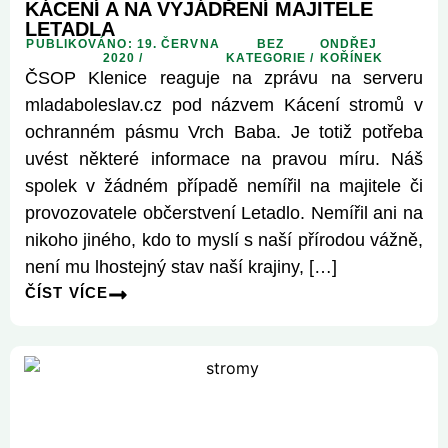
KÁCENÍ A NA VYJÁDŘENÍ MAJITELE
LETADLA
PUBLIKOVÁNO: 19. ČERVNA
BEZ
ONDŘEJ
2020 /
KATEGORIE
/
KOŘÍNEK
ČSOP Klenice reaguje na zprávu na serveru
mladaboleslav.cz pod názvem Kácení stromů v
ochranném pásmu Vrch Baba. Je totiž potřeba
uvést některé informace na pravou míru. Náš
spolek v žádném případě nemířil na majitele či
provozovatele občerstvení Letadlo. Nemířil ani na
nikoho jiného, kdo to myslí s naší přírodou vážně,
není mu lhostejný stav naší krajiny, […]
ČÍST VÍCE