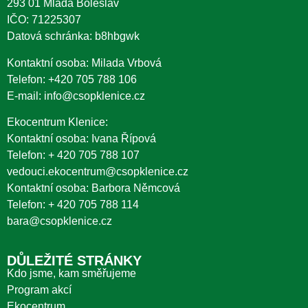
293 01 Mladá Boleslav
IČO: 71225307
Datová schránka: b8hbgwk
Kontaktní osoba: Milada Vrbová
Telefon:
+420 705 788 106
E-mail:
info@csopklenice.cz
Ekocentrum Klenice:
Kontaktní osoba: Ivana Řípová
Telefon:
+ 420 705 788 107
vedouci.ekocentrum@csopklenice.cz
Kontaktní osoba: Barbora Němcová
Telefon:
+ 420 705 788 114
bara@csopklenice.cz
DŮLEŽITÉ STRÁNKY
Kdo jsme, kam směřujeme
Program akcí
Ekocentrum