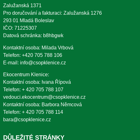
Zalužanská 1371
Pro doručování a fakturaci: Zalužanská 1276
293 01 Mladá Boleslav
IČO: 71225307
Datová schránka: b8hbgwk
Kontaktní osoba: Milada Vrbová
Telefon:
+420 705 788 106
E-mail:
info@csopklenice.cz
Ekocentrum Klenice:
Kontaktní osoba: Ivana Řípová
Telefon:
+ 420 705 788 107
vedouci.ekocentrum@csopklenice.cz
Kontaktní osoba: Barbora Němcová
Telefon:
+ 420 705 788 114
bara@csopklenice.cz
DŮLEŽITÉ STRÁNKY