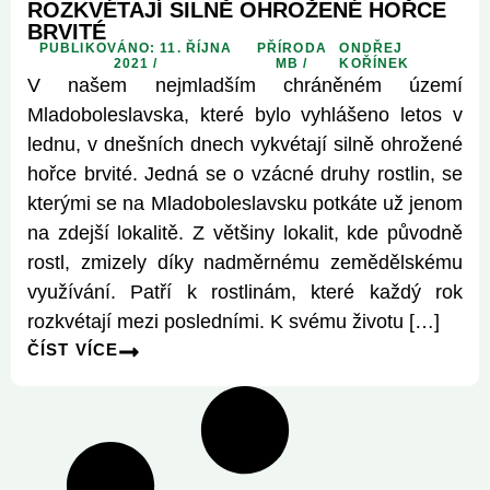
ROZKVÉTAJÍ SILNĚ OHROŽENÉ HOŘCE
BRVITÉ
PUBLIKOVÁNO: 11. ŘÍJNA
PŘÍRODA
ONDŘEJ
2021 /
MB
/
KOŘÍNEK
V našem nejmladším chráněném území
Mladoboleslavska, které bylo vyhlášeno letos v
lednu, v dnešních dnech vykvétají silně ohrožené
hořce brvité. Jedná se o vzácné druhy rostlin, se
kterými se na Mladoboleslavsku potkáte už jenom
na zdejší lokalitě. Z většiny lokalit, kde původně
rostl, zmizely díky nadměrnému zemědělskému
využívání. Patří k rostlinám, které každý rok
rozkvétají mezi posledními. K svému životu […]
ČÍST VÍCE