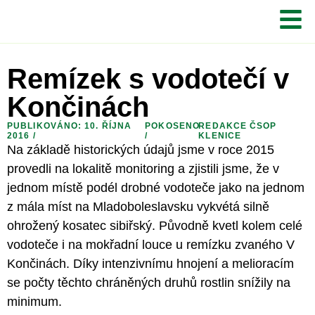
Remízek s vodotečí v
Končinách
PUBLIKOVÁNO: 10. ŘÍJNA
POKOSENO
REDAKCE ČSOP
2016 /
/
KLENICE
Na základě historických údajů jsme v roce 2015
provedli na lokalitě monitoring a zjistili jsme, že v
jednom místě podél drobné vodoteče jako na jednom
z mála míst na Mladoboleslavsku vykvétá silně
ohrožený kosatec sibiřský. Původně kvetl kolem celé
vodoteče i na mokřadní louce u remízku zvaného V
Končinách. Díky intenzivnímu hnojení a melioracím
se počty těchto chráněných druhů rostlin snížily na
minimum.