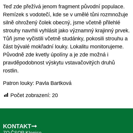
Teď zde přežívá jenom fragment původní populace.
Remízek s vodotečí, kde se v umělé tůni rozmnožuje
silně ohrožený čolek obecný, jsme včetně přilehlé
strouhy navrhli vyhlásit jako významný krajinný prvek.
Tůň jsme vyčistili včetně studánky, pokosili strouhu a
část bývalé mokřadní louky. Lokalitu monitorujeme.
Původně zde kvetly úpolíny a je zde možná i
pravděpodobnost výskytu vstavačovitých druhů
rostlin.
Patron louky: Pavla Bartková
Počet zobrazení:
20
KONTAKT
ZO ČSOP Klenice