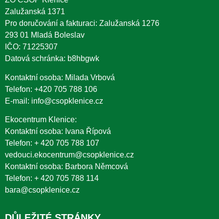
Zalužanská 1371
Pro doručování a fakturaci: Zalužanská 1276
293 01 Mladá Boleslav
IČO: 71225307
Datová schránka: b8hbgwk
Kontaktní osoba: Milada Vrbová
Telefon:
+420 705 788 106
E-mail:
info@csopklenice.cz
Ekocentrum Klenice:
Kontaktní osoba: Ivana Řípová
Telefon:
+ 420 705 788 107
vedouci.ekocentrum@csopklenice.cz
Kontaktní osoba: Barbora Němcová
Telefon:
+ 420 705 788 114
bara@csopklenice.cz
DŮLEŽITÉ STRÁNKY