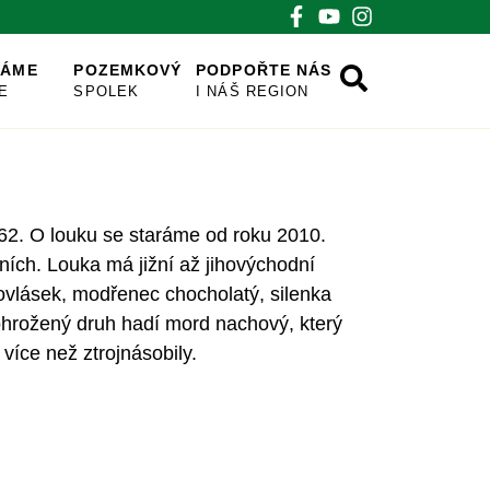
VÁME
POZEMKOVÝ
PODPOŘTE NÁS
E
SPOLEK
I NÁŠ REGION
162. O louku se staráme od roku 2010.
ích. Louka má jižní až jihovýchodní
tovlásek, modřenec chocholatý, silenka
ě ohrožený druh hadí mord nachový, který
íce než ztrojnásobily.