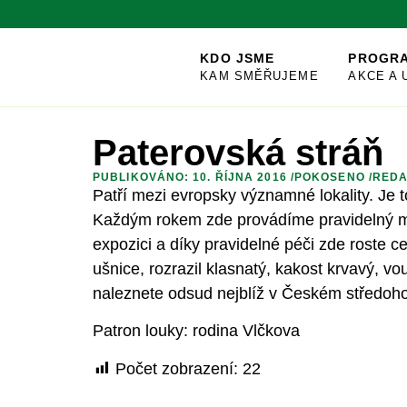
KDO JSME
PROGR
KAM SMĚŘUJEME
AKCE A 
Paterovská stráň
PUBLIKOVÁNO: 10. ŘÍJNA 2016 /
POKOSENO
/
REDA
Patří mezi evropsky významné lokality. Je 
Každým rokem zde provádíme pravidelný ma
expozici a díky pravidelné péči zde roste c
ušnice, rozrazil klasnatý, kakost krvavý, v
naleznete odsud nejblíž v Českém středoho
Patron louky: rodina Vlčkova
Počet zobrazení:
22