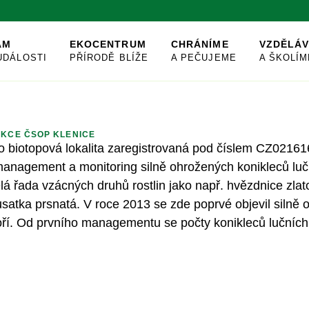
AM
EKOCENTRUM
CHRÁNÍME
VZDĚLÁ
UDÁLOSTI
PŘÍRODĚ BLÍŽE
A PEČUJEME
A ŠKOLÍM
KCE ČSOP KLENICE
to biotopová lokalita zaregistrovaná pod číslem CZ0216
nagement a monitoring silně ohrožených konikleců lučn
elá řada vzácných druhů rostlin jako např. hvězdnice zla
ousatka prsnatá. V roce 2013 se zde poprvé objevil siln
ří. Od prvního managementu se počty konikleců lučních v