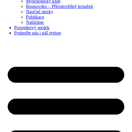
Mykologický klub
Bousovsko – Přírodovědný kroužek
Naučné stezky
Publikace
Nabízíme
Pozemkový
spolek
Podpořte nás
i náš region