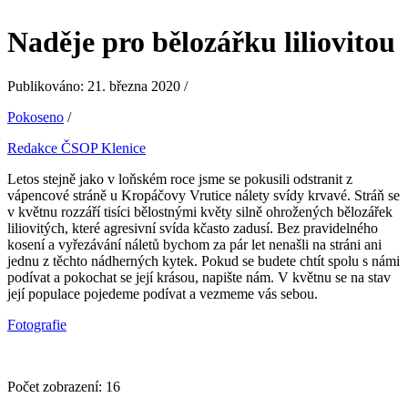
Naděje pro bělozářku liliovitou
Publikováno: 21. března 2020 /
Pokoseno
/
Redakce ČSOP Klenice
Letos stejně jako v loňském roce jsme se pokusili odstranit z
vápencové stráně u Kropáčovy Vrutice nálety svídy krvavé. Stráň se
v květnu rozzáří tisíci bělostnými květy silně ohrožených bělozářek
liliovitých, které agresivní svída kčasto zadusí. Bez pravidelného
kosení a vyřezávání náletů bychom za pár let nenašli na stráni ani
jednu z těchto nádherných kytek. Pokud se budete chtít spolu s námi
podívat a pokochat se její krásou, napište nám. V květnu se na stav
její populace pojedeme podívat a vezmeme vás sebou.
Fotografie
Počet zobrazení:
16