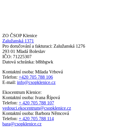
ZO ČSOP Klenice
Zalužanská 1371
Pro doručování a fakturaci: Zalužanská 1276
293 01 Mladá Boleslav
IČO: 71225307
Datová schránka: b8hbgwk
Kontaktní osoba: Milada Vrbová
Telefon:
+420 705 788 106
E-mail:
info@csopklenice.cz
Ekocentrum Klenice:
Kontaktní osoba: Ivana Řípová
Telefon:
+ 420 705 788 107
vedouci.ekocentrum@csopklenice.cz
Kontaktní osoba: Barbora Němcová
Telefon:
+ 420 705 788 114
bara@csopklenice.cz