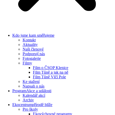
Kdo jsme
kam směřujeme
Kontakt
Aktuality
Naši členové
Podporují nás
Fotogalerie
Filmy
Film o ČSOP Klenice
Film Tůně a jak na ně
Film Tůně Vlčí Pole
Ke stažení
Napsali o nás
Program
Akce a události
Kalendář akcí
Archiv
Ekocentrum
přírodě blíže
Pro školy
Ekovýchovné programy