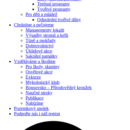
Terénní programy
Tvořivé programy
Pro děti a mládež
Odpolední tvořivé dílny
Chráníme
a pečujeme
Managementy lokalit
Výsadby stromů a keřů
Tůně a mokřady
Dobrovolnictví
Úklidové akce
Sakrální památky
Vzděláváme
a školíme
Pro školy, skupiny
Osvětové akce
Exkurze
Mykologický klub
Bousovsko – Přírodovědný kroužek
Naučné stezky
Publikace
Nabízíme
Pozemkový
spolek
Podpořte nás
i náš region