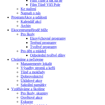
Film Tůně a jak na ně
Film Tůně Vlčí Pole
Ke stažení
Napsali o nás
Program
Akce a události
Kalendář akcí
Archiv
Ekocentrum
přírodě blíže
Pro školy
Ekovýchovné programy
Terénní programy
Tvořivé programy
Pro děti a mládež
Odpolední tvořivé dílny
Chráníme
a pečujeme
Managementy lokalit
Výsadby stromů a keřů
Tůně a mokřady
Dobrovolnictví
Úklidové akce
Sakrální památky
Vzděláváme
a školíme
Pro školy, skupiny
Osvětové akce
Exkurze