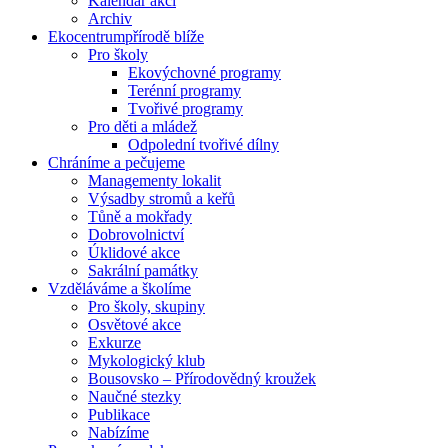
Kalendář akcí
Archiv
Ekocentrum
přírodě blíže
Pro školy
Ekovýchovné programy
Terénní programy
Tvořivé programy
Pro děti a mládež
Odpolední tvořivé dílny
Chráníme
a pečujeme
Managementy lokalit
Výsadby stromů a keřů
Tůně a mokřady
Dobrovolnictví
Úklidové akce
Sakrální památky
Vzděláváme
a školíme
Pro školy, skupiny
Osvětové akce
Exkurze
Mykologický klub
Bousovsko – Přírodovědný kroužek
Naučné stezky
Publikace
Nabízíme