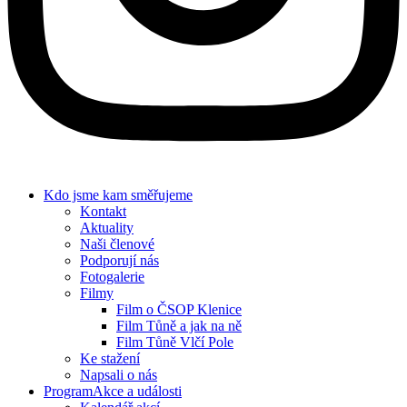
Kdo jsme
kam směřujeme
Kontakt
Aktuality
Naši členové
Podporují nás
Fotogalerie
Filmy
Film o ČSOP Klenice
Film Tůně a jak na ně
Film Tůně Vlčí Pole
Ke stažení
Napsali o nás
Program
Akce a události