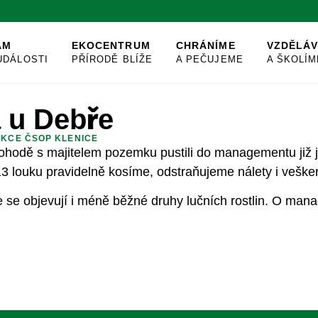
AM
EKOCENTRUM
CHRÁNÍME
VZDĚLÁ
UDÁLOSTI
PŘÍRODĚ BLÍŽE
A PEČUJEME
A ŠKOLÍM
 u Debře
KCE ČSOP KLENICE
ohodě s majitelem pozemku pustili do managementu již je
13 louku pravidelně kosíme, odstraňujeme nálety i vešk
e se objevují i méně běžné druhy lučních rostlin. O mana