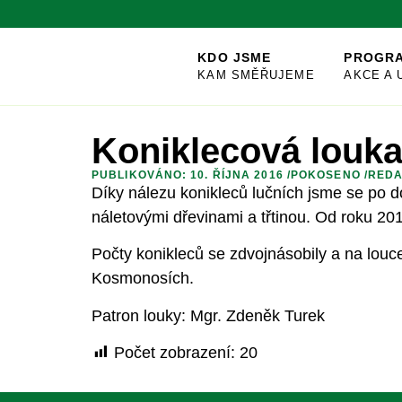
KDO JSME
PROGR
KAM SMĚŘUJEME
AKCE A 
Koniklecová louka
PUBLIKOVÁNO: 10. ŘÍJNA 2016 /
POKOSENO
/
REDA
Díky nálezu konikleců lučních jsme se po d
náletovými dřevinami a třtinou. Od roku 20
Počty konikleců se zdvojnásobily a na louc
Kosmonosích.
Patron louky: Mgr. Zdeněk Turek
Počet zobrazení:
20