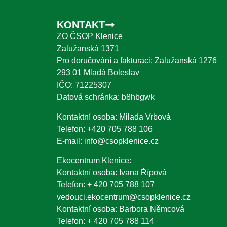
KONTAKT
ZO ČSOP Klenice
Zalužanská 1371
Pro doručování a fakturaci: Zalužanská 1276
293 01 Mladá Boleslav
IČO: 71225307
Datová schránka: b8hbgwk
Kontaktní osoba: Milada Vrbová
Telefon:
+420 705 788 106
E-mail:
info@csopklenice.cz
Ekocentrum Klenice:
Kontaktní osoba: Ivana Řípová
Telefon:
+ 420 705 788 107
vedouci.ekocentrum@csopklenice.cz
Kontaktní osoba: Barbora Němcová
Telefon:
+ 420 705 788 114