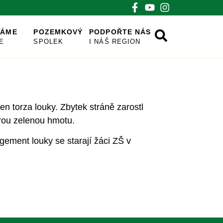
VÁME
POZEMKOVÝ
PODPOŘTE NÁS
E
SPOLEK
I NÁŠ REGION
n torza louky. Zbytek stráně zarostl
erou zelenou hmotu.
gement louky se starají žáci ZŠ v