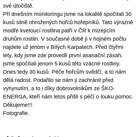
své útočiště.
Při dnešním monitoringu jsme na lokalitě spočítali 30
kusů silně ohrožených hořců hořepníků. Tato výrazně
modře kvetoucí rostlina patří v ČR k mizejícím
druhům rostlin. V současné době ji v hojném počtu
najdete už jenom v Bílých Karpatech. Před čtyřmi
lety, kdy jsme zde provedli první asanační zásah,
jsme spočítali jenom 5 kusů této vzácné rostliny.
Dnes tedy 30 kusů. Péče hořcům svědčí, a to nám
dělá radost. Podařilo se nám ji zachránit před
vyhynutím, a to i díky dobrovolníkům ze ŠKO-
ENERGA, kteří nám letos přišli s péčí o louku pomoc.
Děkujeme!!!
Fotografie
.