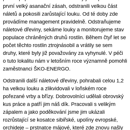
první velký asanační zásah, odstranili velkou část
náletů a pokosili zarůstající louku. Od té doby zde
provádíme management pravidelně. Odstraňujeme
náletové dřeviny, sekáme louky a monitorujeme stav
populace chráněných druhů rostlin. Během čtyř let se
počet těchto rostlin ztrojnásobil a vrátily se sem
druhy, které byly již považovány za vyhynulé. V péči
o tuto lokalitu nám v letošním roce významně pomohli
zaměstnanci ŠKO-ENERGO.
Odstranili další náletové dřeviny, pohrabali celou 1,2
ha velkou louku a zlikvidovali v loňském roce
pořezané vrby a břízy. Dobrovolníci udělali obrovský
kus práce a patří jim náš dík. Pracovali s velikým
zápalem a jako poděkování jsme jim ukázali
rozrůstající se kosatce sibiřské, upolíny evropské,
orchideje – prstnatce májové, které zde znovu našly