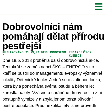
Dobrovolníci nám
pomáhají dělat přírodu
pestřejší
PUBLIKOVÁNO: 21. ŘÍJNA 2018
POKOSENO
REDAKCE ČSOP
/
/
KLENICE
Dne 18.5. 2018 proběhla další dobrovolnická akce.
Tentokrát se zaměstnanci ŠKO – ENERGO s.r.o.,
kteří se pustili do managementu evropsky významné
lokality Dětenické louky. Jedná se o slatinnou louku,
která byla ponechána svému osudu a během let
zarostla nálety. Vzácné a chráněné druhy rostlin z ní
postupně vymizely a zbyla jenom torza původní
pestré populace. Před několika lety jsme provedli