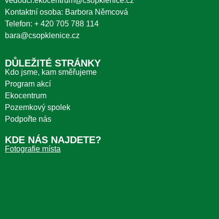
vedouci.ekocentrum@csopklenice.cz
Kontaktní osoba: Barbora Němcová
Telefon:
+ 420 705 788 114
bara@csopklenice.cz
DŮLEŽITÉ STRÁNKY
Kdo jsme, kam směřujeme
Program akcí
Ekocentrum
Pozemkový spolek
Podpořte nás
KDE NÁS NAJDETE?
Fotografie místa