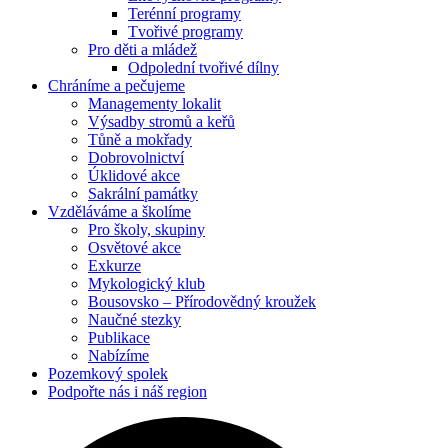
Terénní programy
Tvořivé programy
Pro děti a mládež
Odpolední tvořivé dílny
Chráníme
a pečujeme
Managementy lokalit
Výsadby stromů a keřů
Tůně a mokřady
Dobrovolnictví
Úklidové akce
Sakrální památky
Vzděláváme
a školíme
Pro školy, skupiny
Osvětové akce
Exkurze
Mykologický klub
Bousovsko – Přírodovědný kroužek
Naučné stezky
Publikace
Nabízíme
Pozemkový
spolek
Podpořte nás
i náš region