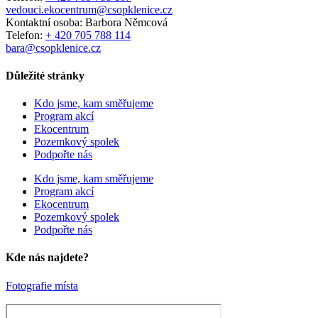
vedouci.ekocentrum@csopklenice.cz
Kontaktní osoba: Barbora Němcová
Telefon:
+ 420 705 788 114
bara@csopklenice.cz
Důležité stránky
Kdo jsme, kam směřujeme
Program akcí
Ekocentrum
Pozemkový spolek
Podpořte nás
Kdo jsme, kam směřujeme
Program akcí
Ekocentrum
Pozemkový spolek
Podpořte nás
Kde nás najdete?
Fotografie místa