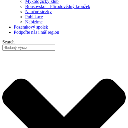
Mykologický klub
Bousovsko – Přírodovědný kroužek
Naučné stezky
Publikace
Nabízíme
Pozemkový
spolek
Podpořte nás
i náš region
Search