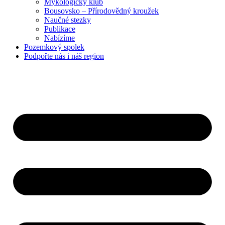
Mykologický klub
Bousovsko – Přírodovědný kroužek
Naučné stezky
Publikace
Nabízíme
Pozemkový
spolek
Podpořte nás
i náš region