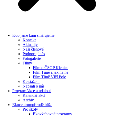
Kdo jsme
kam směřujeme
Kontakt
Aktuality
Naši členové
Podporují nás
Fotogalerie
Filmy
Film o ČSOP Klenice
Film Tůně a jak na ně
Film Tůně Vlčí Pole
Ke stažení
Napsali o nás
Program
Akce a události
Kalendář akcí
Archiv
Ekocentrum
přírodě blíže
Pro školy
Ekovýchovné programy