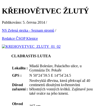
KŘEHOVĚTVEC ŽLUTÝ
Publikováno: 5. června 2014 /
NS Zelená stezka - Seznam stromů
/
Redakce ČSOP Klenice
CLADRASTIS LUTEA
Mladá Boleslav, Palackého ulice, u
Lokalita :
Gymnázia Dr. Pekaře
GPS :
N 50°24´59.5 E 14°54´24.5
Neobvyklá dřevina, která překvapí až 40
Důvod
centimetrů dlouhými květenstvími
zařazení :
bělostných vonných kvítků. Zajímavé jsou
také svalce na jeho kmeni.
Obvod
167 cm