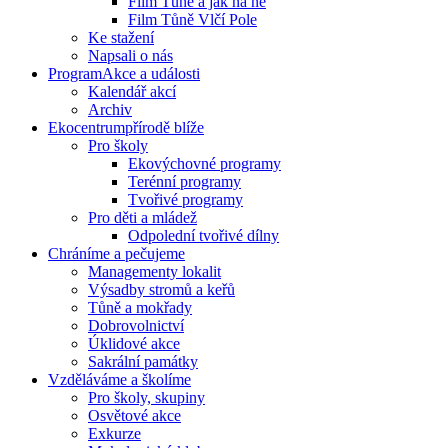
Film Tůně a jak na ně
Film Tůně Vlčí Pole
Ke stažení
Napsali o nás
Program
Akce a události
Kalendář akcí
Archiv
Ekocentrum
přírodě blíže
Pro školy
Ekovýchovné programy
Terénní programy
Tvořivé programy
Pro děti a mládež
Odpolední tvořivé dílny
Chráníme
a pečujeme
Managementy lokalit
Výsadby stromů a keřů
Tůně a mokřady
Dobrovolnictví
Úklidové akce
Sakrální památky
Vzděláváme
a školíme
Pro školy, skupiny
Osvětové akce
Exkurze