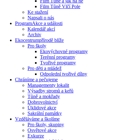
Film Tůně a jak na ně
Film Tůně Vlčí Pole
Ke stažení
Napsali o nás
Program
Akce a události
Kalendář akcí
Archiv
Ekocentrum
přírodě blíže
Pro školy
Ekovýchovné programy
Terénní programy
Tvořivé programy
Pro děti a mládež
Odpolední tvořivé dílny
Chráníme
a pečujeme
Managementy lokalit
Výsadby stromů a keřů
Tůně a mokřady
Dobrovolnictví
Úklidové akce
Sakrální památky
Vzděláváme
a školíme
Pro školy, skupiny
Osvětové akce
Exkurze