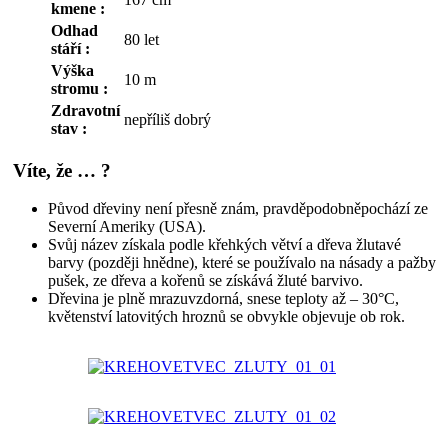
kmene :
Odhad
80 let
stáří :
Výška
10 m
stromu :
Zdravotní
nepříliš dobrý
stav :
Víte, že … ?
Původ dřeviny není přesně znám, pravděpodobněpochází ze
Severní Ameriky (USA).
Svůj název získala podle křehkých větví a dřeva žlutavé
barvy (později hnědne), které se používalo na násady a pažby
pušek, ze dřeva a kořenů se získává žluté barvivo.
Dřevina je plně mrazuvzdorná, snese teploty až – 30°C,
květenství latovitých hroznů se obvykle objevuje ob rok.