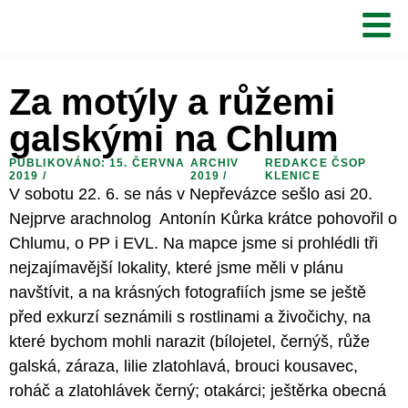
Za motýly a růžemi
galskými na Chlum
PUBLIKOVÁNO: 15. ČERVNA
ARCHIV
REDAKCE ČSOP
2019 /
2019
/
KLENICE
V sobotu 22. 6. se nás v Nepřevázce sešlo asi 20.
Nejprve arachnolog Antonín Kůrka krátce pohovořil o
Chlumu, o PP i EVL. Na mapce jsme si prohlédli tři
nejzajímavější lokality, které jsme měli v plánu
navštívit, a na krásných fotografiích jsme se ještě
před exkurzí seznámili s rostlinami a živočichy, na
které bychom mohli narazit (bílojetel, černýš, růže
galská, záraza, lilie zlatohlavá, brouci kousavec,
roháč a zlatohlávek černý; otakárci; ještěrka obecná