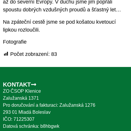
až do severní Evropy. V duchu jsme jim popřáli
spoustu dobrých vzdušných proudů a šťastný let…
Na zpáteční cestě jsme se pod košatou kvetoucí
lipkou rozloučili.
Fotografie
Počet zobrazení:
83
KONTAKT
ZO ČSOP Klenice
Zalužanská 1371
Pro doručování a fakturaci: Zalužanská 1276
293 01 Mladá Boleslav
IČO: 71225307
Datová schránka: b8hbgwk