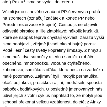
atd.) Pak už jsme se vydali do terénu.
Všimli jsme si nového značení PP-červených pruhů
na stromech (označují začátek a konec PP nebo
Přírodní rezervace v krajině). Cestou jsme objevili
odkvetlé okrotice a lilie zlatohlavé; několik kruštíků,
které se naopak teprve chystají vykvést. Zárazu vyšší
jsme neobjevili, zřejmě jí vadí okolní bujný porost.
Podél lesní cesty kvetly kopretiny řimbaby. Z hmyzu
jsme našli dva samečky a jednu samičku roháče
obecného, mnohonožku, vrbouna čtyřtečného,
zobonosku; samičku slíďáka, která nesla na zadečku
malé potomstvo. Zajímaví byli i motýli: pernatuška,
okáči bojínkoví, prosíčkoví a jiní, modrásek, spousta
baboček bodlákových. U posledně jmenovaných nás
udivil jejich životní cyklus-například to, že motýli jsou
schopni překonat velkou vzdálenost, doletět z Afriky