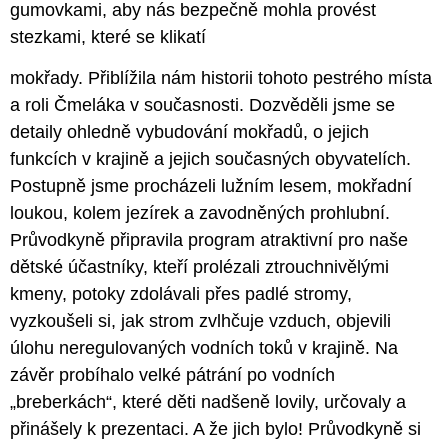
gumovkami, aby nás bezpečně mohla provést
stezkami, které se klikatí
mokřady. Přiblížila nám historii tohoto pestrého místa
a roli Čmeláka v současnosti. Dozvěděli jsme se
detaily ohledně vybudování mokřadů, o jejich
funkcích v krajině a jejich současných obyvatelích.
Postupně jsme procházeli lužním lesem, mokřadní
loukou, kolem jezírek a zavodněných prohlubní.
Průvodkyně připravila program atraktivní pro naše
dětské účastníky, kteří prolézali ztrouchnivělými
kmeny, potoky zdolávali přes padlé stromy,
vyzkoušeli si, jak strom zvlhčuje vzduch, objevili
úlohu neregulovaných vodních toků v krajině. Na
závěr probíhalo velké pátrání po vodních
„breberkách“, které děti nadšeně lovily, určovaly a
přinášely k prezentaci. A že jich bylo! Průvodkyně si