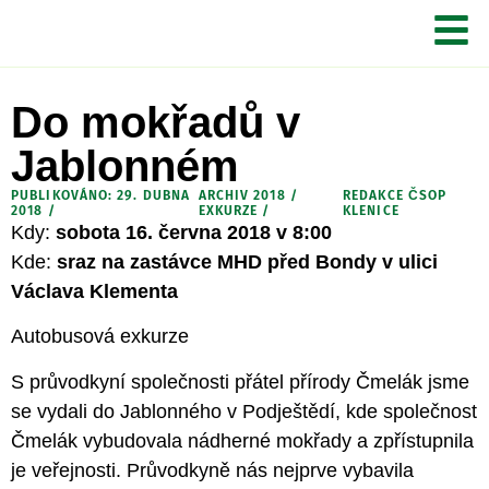
Do mokřadů v
Jablonném
PUBLIKOVÁNO: 29. DUBNA
ARCHIV 2018
/
REDAKCE ČSOP
2018 /
EXKURZE
/
KLENICE
Kdy:
sobota 16. června 2018 v 8:00
Kde:
sraz na zastávce MHD před Bondy v ulici
Václava Klementa
Autobusová exkurze
S průvodkyní společnosti přátel přírody Čmelák jsme
se vydali do Jablonného v Podještědí, kde společnost
Čmelák vybudovala nádherné mokřady a zpřístupnila
je veřejnosti. Průvodkyně nás nejprve vybavila