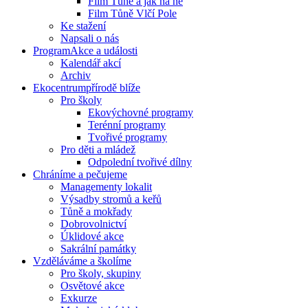
Film Tůně a jak na ně
Film Tůně Vlčí Pole
Ke stažení
Napsali o nás
Program
Akce a události
Kalendář akcí
Archiv
Ekocentrum
přírodě blíže
Pro školy
Ekovýchovné programy
Terénní programy
Tvořivé programy
Pro děti a mládež
Odpolední tvořivé dílny
Chráníme
a pečujeme
Managementy lokalit
Výsadby stromů a keřů
Tůně a mokřady
Dobrovolnictví
Úklidové akce
Sakrální památky
Vzděláváme
a školíme
Pro školy, skupiny
Osvětové akce
Exkurze