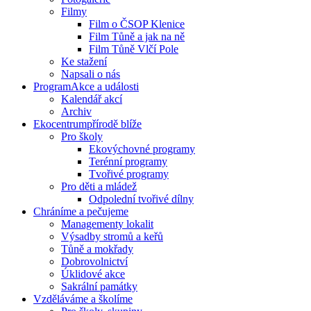
Filmy
Film o ČSOP Klenice
Film Tůně a jak na ně
Film Tůně Vlčí Pole
Ke stažení
Napsali o nás
Program
Akce a události
Kalendář akcí
Archiv
Ekocentrum
přírodě blíže
Pro školy
Ekovýchovné programy
Terénní programy
Tvořivé programy
Pro děti a mládež
Odpolední tvořivé dílny
Chráníme
a pečujeme
Managementy lokalit
Výsadby stromů a keřů
Tůně a mokřady
Dobrovolnictví
Úklidové akce
Sakrální památky
Vzděláváme
a školíme