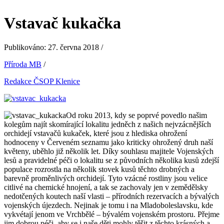
Vstavač kukačka
Publikováno: 27. června 2018 /
Příroda MB
/
Redakce ČSOP Klenice
Od roku 2013, kdy se poprvé povedlo našim
kolegům najít skomírající lokalitu jedněch z našich nejvzácnějších
orchidejí vstavačů kukaček, které jsou z hlediska ohrožení
hodnoceny v Červeném seznamu jako kriticky ohrožený druh naší
květeny, uběhlo již několik let. Díky souhlasu majitele Vojenských
lesů a pravidelné péči o lokalitu se z původních několika kusů zdejší
populace rozrostla na několik stovek kusů těchto drobných a
barevně proměnlivých orchidejí. Tyto vzácné rostliny jsou velice
citlivé na chemické hnojení, a tak se zachovaly jen v zemědělsky
nedotčených koutech naší vlasti – přírodních rezervacích a bývalých
vojenských újezdech. Nejinak je tomu i na Mladoboleslavsku, kde
vykvétají jenom ve Vrchbělé – bývalém vojenském prostoru. Přejme
jim dobrou péči, aby se i naše děti mohly těšit z těchto krásných a