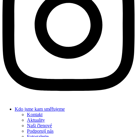
Kdo jsme
kam směřujeme
Kontakt
Aktuality
Naši členové
Podporují nás
Fotogalerie