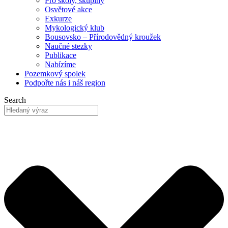
Pro školy, skupiny
Osvětové akce
Exkurze
Mykologický klub
Bousovsko – Přírodovědný kroužek
Naučné stezky
Publikace
Nabízíme
Pozemkový
spolek
Podpořte nás
i náš region
Search