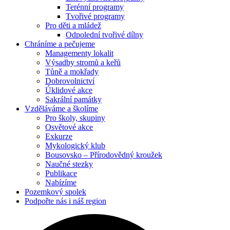
Terénní programy
Tvořivé programy
Pro děti a mládež
Odpolední tvořivé dílny
Chráníme
a pečujeme
Managementy lokalit
Výsadby stromů a keřů
Tůně a mokřady
Dobrovolnictví
Úklidové akce
Sakrální památky
Vzděláváme
a školíme
Pro školy, skupiny
Osvětové akce
Exkurze
Mykologický klub
Bousovsko – Přírodovědný kroužek
Naučné stezky
Publikace
Nabízíme
Pozemkový
spolek
Podpořte nás
i náš region