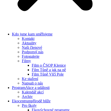
Kdo jsme
kam směřujeme
Kontakt
Aktuality
Naši členové
Podporují nás
Fotogalerie
Filmy
Film o ČSOP Klenice
Film Tůně a jak na ně
Film Tůně Vlčí Pole
Ke stažení
Napsali o nás
Program
Akce a události
Kalendář akcí
Archiv
Ekocentrum
přírodě blíže
Pro školy
Ekovýchovné programy