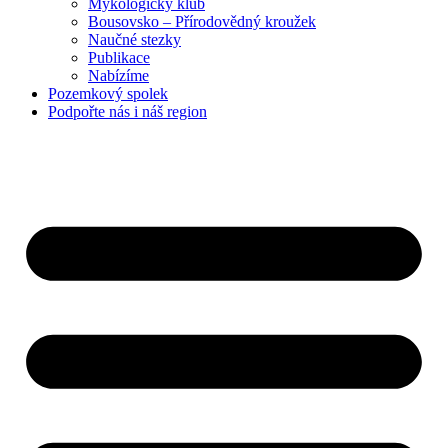
Mykologický klub
Bousovsko – Přírodovědný kroužek
Naučné stezky
Publikace
Nabízíme
Pozemkový
spolek
Podpořte nás
i náš region