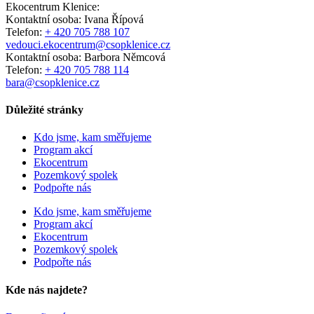
Ekocentrum Klenice:
Kontaktní osoba: Ivana Řípová
Telefon:
+ 420 705 788 107
vedouci.ekocentrum@csopklenice.cz
Kontaktní osoba: Barbora Němcová
Telefon:
+ 420 705 788 114
bara@csopklenice.cz
Důležité stránky
Kdo jsme, kam směřujeme
Program akcí
Ekocentrum
Pozemkový spolek
Podpořte nás
Kdo jsme, kam směřujeme
Program akcí
Ekocentrum
Pozemkový spolek
Podpořte nás
Kde nás najdete?