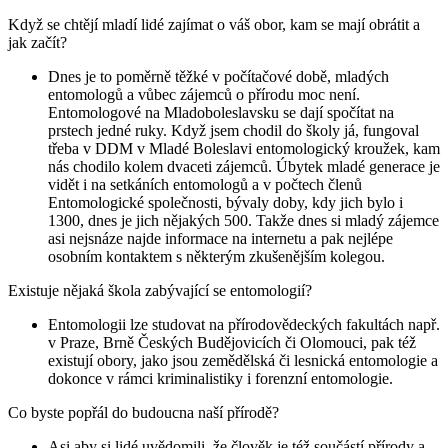
Když se chtějí mladí lidé zajímat o váš obor, kam se mají obrátit a
jak začít?
Dnes je to poměrně těžké v počítačové době, mladých
entomologů a vůbec zájemců o přírodu moc není.
Entomologové na Mladoboleslavsku se dají spočítat na
prstech jedné ruky. Když jsem chodil do školy já, fungoval
třeba v DDM v Mladé Boleslavi entomologický kroužek, kam
nás chodilo kolem dvaceti zájemců. Úbytek mladé generace je
vidět i na setkáních entomologů a v počtech členů
Entomologické společnosti, bývaly doby, kdy jich bylo i
1300, dnes je jich nějakých 500. Takže dnes si mladý zájemce
asi nejsnáze najde informace na internetu a pak nejlépe
osobním kontaktem s některým zkušenějším kolegou.
Existuje nějaká škola zabývající se entomologií?
Entomologii lze studovat na přírodovědeckých fakultách např.
v Praze, Brně Českých Budějovicích či Olomouci, pak též
existují obory, jako jsou zemědělská či lesnická entomologie a
dokonce v rámci kriminalistiky i forenzní entomologie.
Co byste popřál do budoucna naší přírodě?
Asi aby si lidé uvědomili, že člověk je též součástí přírody a