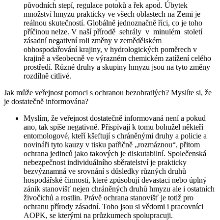
původních stepí, regulace potoků a řek apod. Úbytek
množství hmyzu prakticky ve všech oblastech na Zemi je
reálnou skutečností. Globálně jednoznačně říci, co je toho
příčinou nelze. V naší přírodě sehrály v minulém století
zásadní negativní roli změny v zemědělském
obhospodařování krajiny, v hydrologických poměrech v
krajině a všeobecně ve výrazném chemickém zatížení celého
prostředí. Různé druhy a skupiny hmyzu jsou na tyto změny
rozdílně citlivé.
Jak může veřejnost pomoci s ochranou bezobratlých? Myslíte si, že
je dostatečně informována?
Myslím, že veřejnost dostatečně informovaná není a pokud
ano, tak spíše negativně. Přispívají k tomu bohužel někteří
entomologové, kteří kšeftují s chráněnými druhy a policie a
novináři tyto kauzy v tisku patřičně „rozmáznou“, přitom
ochrana jedinců jako takových je diskutabilní. Společenská
nebezpečnost individuálního sběratelství je prakticky
bezvýznamná ve srovnání s důsledky různých druhů
hospodářské činnosti, které způsobují devastaci nebo úplný
zánik stanovišť nejen chráněných druhů hmyzu ale i ostatních
živočichů a rostlin. Právě ochrana stanovišť je totiž pro
ochranu přírody zásadní. Toho jsou si vědomi i pracovníci
AOPK, se kterými na průzkumech spolupracuji.