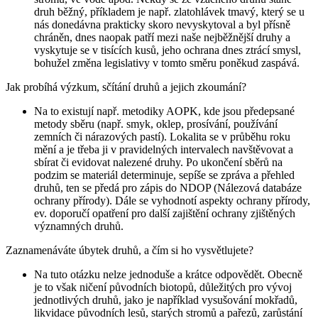
druh běžný, příkladem je např. zlatohlávek tmavý, který se u
nás donedávna prakticky skoro nevyskytoval a byl přísně
chráněn, dnes naopak patří mezi naše nejběžnější druhy a
vyskytuje se v tisících kusů, jeho ochrana dnes ztrácí smysl,
bohužel změna legislativy v tomto směru poněkud zaspává.
Jak probíhá výzkum, sčítání druhů a jejich zkoumání?
Na to existují např. metodiky AOPK, kde jsou předepsané
metody sběru (např. smyk, oklep, prosívání, používání
zemních či nárazových pastí). Lokalita se v průběhu roku
mění a je třeba ji v pravidelných intervalech navštěvovat a
sbírat či evidovat nalezené druhy. Po ukončení sběrů na
podzim se materiál determinuje, sepíše se zpráva a přehled
druhů, ten se předá pro zápis do NDOP (Nálezová databáze
ochrany přírody). Dále se vyhodnotí aspekty ochrany přírody,
ev. doporučí opatření pro další zajištění ochrany zjištěných
významných druhů.
Zaznamenáváte úbytek druhů, a čím si ho vysvětlujete?
Na tuto otázku nelze jednoduše a krátce odpovědět. Obecně
je to však ničení původních biotopů, důležitých pro vývoj
jednotlivých druhů, jako je například vysušování mokřadů,
likvidace původních lesů, starých stromů a pařezů, zarůstání