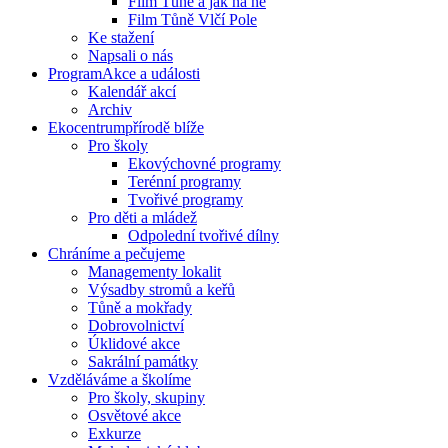
Film Tůně a jak na ně
Film Tůně Vlčí Pole
Ke stažení
Napsali o nás
Program
Akce a události
Kalendář akcí
Archiv
Ekocentrum
přírodě blíže
Pro školy
Ekovýchovné programy
Terénní programy
Tvořivé programy
Pro děti a mládež
Odpolední tvořivé dílny
Chráníme
a pečujeme
Managementy lokalit
Výsadby stromů a keřů
Tůně a mokřady
Dobrovolnictví
Úklidové akce
Sakrální památky
Vzděláváme
a školíme
Pro školy, skupiny
Osvětové akce
Exkurze