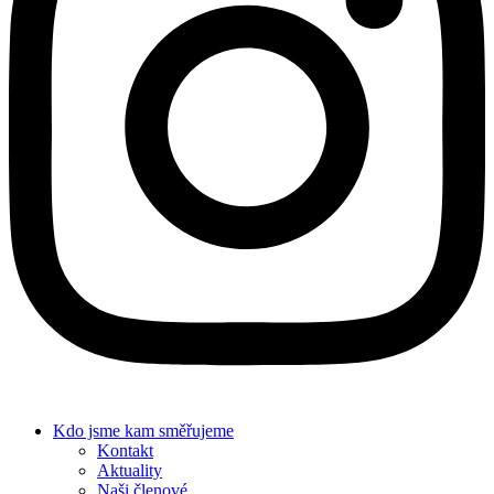
Kdo jsme
kam směřujeme
Kontakt
Aktuality
Naši členové