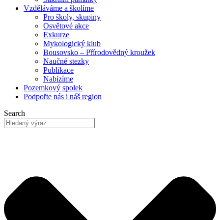
Vzděláváme
a školíme
Pro školy, skupiny
Osvětové akce
Exkurze
Mykologický klub
Bousovsko – Přírodovědný kroužek
Naučné stezky
Publikace
Nabízíme
Pozemkový
spolek
Podpořte nás
i náš region
Search