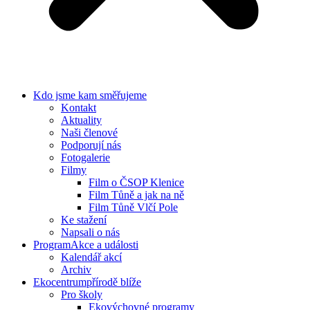
Kdo jsme
kam směřujeme
Kontakt
Aktuality
Naši členové
Podporují nás
Fotogalerie
Filmy
Film o ČSOP Klenice
Film Tůně a jak na ně
Film Tůně Vlčí Pole
Ke stažení
Napsali o nás
Program
Akce a události
Kalendář akcí
Archiv
Ekocentrum
přírodě blíže
Pro školy
Ekovýchovné programy