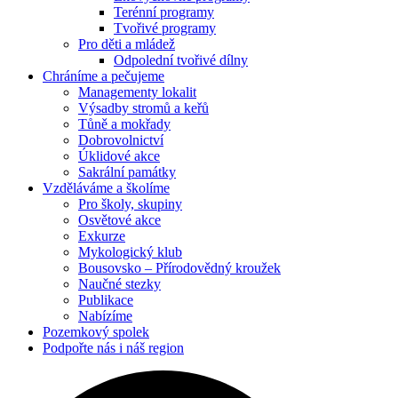
Terénní programy
Tvořivé programy
Pro děti a mládež
Odpolední tvořivé dílny
Chráníme
a pečujeme
Managementy lokalit
Výsadby stromů a keřů
Tůně a mokřady
Dobrovolnictví
Úklidové akce
Sakrální památky
Vzděláváme
a školíme
Pro školy, skupiny
Osvětové akce
Exkurze
Mykologický klub
Bousovsko – Přírodovědný kroužek
Naučné stezky
Publikace
Nabízíme
Pozemkový
spolek
Podpořte nás
i náš region