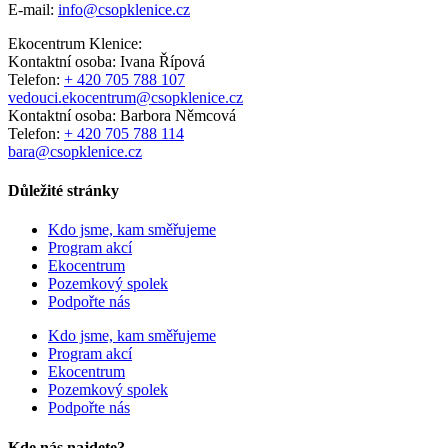
E-mail:
info@csopklenice.cz
Ekocentrum Klenice:
Kontaktní osoba: Ivana Řípová
Telefon:
+ 420 705 788 107
vedouci.ekocentrum@csopklenice.cz
Kontaktní osoba: Barbora Němcová
Telefon:
+ 420 705 788 114
bara@csopklenice.cz
Důležité stránky
Kdo jsme, kam směřujeme
Program akcí
Ekocentrum
Pozemkový spolek
Podpořte nás
Kdo jsme, kam směřujeme
Program akcí
Ekocentrum
Pozemkový spolek
Podpořte nás
Kde nás najdete?