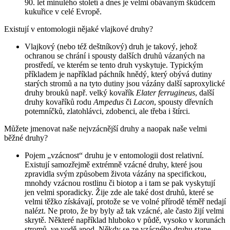
90. let minulého století a dnes je velmi obávaným škůdcem
kukuřice v celé Evropě.
Existují v entomologii nějaké vlajkové druhy?
Vlajkový (nebo též deštníkový) druh je takový, jehož
ochranou se chrání i spousty dalších druhů vázaných na
prostředí, ve kterém se tento druh vyskytuje. Typickým
příkladem je například páchník hnědý, který obývá dutiny
starých stromů a na tyto dutiny jsou vázány další saproxylické
druhy brouků např. velký kovařík
Elater ferrugineus
, další
druhy kovaříků rodu
Ampedus
či
Lacon
, spousty dřevních
potemníčků, zlatohlávci, zdobenci, ale třeba i štírci.
Můžete jmenovat naše nejvzácnější druhy a naopak naše velmi
běžné druhy?
Pojem „vzácnost“ druhu je v entomologii dost relativní.
Existují samozřejmě extrémně vzácné druhy, které jsou
zpravidla svým způsobem života vázány na specifickou,
mnohdy vzácnou rostlinu či biotop a i tam se pak vyskytují
jen velmi sporadicky. Žije zde ale také dost druhů, které se
velmi těžko získávají, protože se ve volné přírodě téměř nedají
nalézt. Ne proto, že by byly až tak vzácné, ale často žijí velmi
skrytě. Některé například hluboko v půdě, vysoko v korunách
stromů, ve vodě apod. Někdy se ze vzácného druhu stane