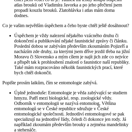
atlas brouků od Vladimíra Javorka a po jeho přečtení jsem
propadl kouzlu brouků. Zlatohlávka i atlas mám doma
dodnes.
Co je vašim největším úspěchem a čeho byste chtěl ještě dosáhnout?
Úspěchem je vždy nalezení nějakého vzácného druhu či
dokončení a publikování nějaké faunistické zprávy či článku.
Poslední dobou se zabývám především zkoumáním Pojizeří a
nacházím zde druhy, za kterými jsem dříve jezdil třeba na jižní
Moravu či Slovensko a mým cílem je najít jich zde co nejvíce
a přispět tak k prohloubení znalostí o faunistice naší republiky.
Také mám rozpracováno několik faunistických prací, které
bych chtěl dokončit.
Popište prosím laikům, čím se entomologie zabývá.
Úplně jednoduše: Entomologie je věda zabývající se studiem
hmyzu. Patří mezi biologické, resp. zoologické vědy.
Odborník v entomologii se nazývá entomolog, Většina
entomologů se v České republice sdružuje v České
entomologické společnosti. Jednotliví entomologové se pak
specializují na jednotlivé řády, čeledi či dokonce jen rody. Já
například zkoumám především brouky a zejména mandelinky
a stehenáče.