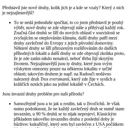
Představil jste nové druhy, kolik jich je a kde se vzaly? Který z nich
je nejzajímavější?
To se nedá jednoduše spočítat, to co jsem představil je pouhý
výběr, nové druhy se zde objevují stále a přibývají každý rok.
Značná část druhů se šíří do nových oblastí v souvislosti se
zvyšujícím se oteplováním klimatu, další druhy patří mezi
druhy zavlečené do Evropy z jejich původní domoviny.
Některé druhy se šíří přirozeným rozšiřováním do dalších
příhodných lokalit a další druhy se zde objevují zkrátka proto,
že je zde zatím nikdo nenalezl, neboť třeba žijí skrytým
životem. Nejzajímavější jsou ty druhy, které jsou svým
výskytem omezeny pouze na některou lokalitu v určité
oblasti; takovým druhem je např. na Radouči nedávno
nalezený druh
Trox eversmanii
, který zde žije v syslích a
králičích norách jako na jediné lokalitě v Čechách.
Jsou invazní druhy problém pro naši přírodu?
Samozřejmě jsou a to jak u rostlin, tak u živočichů. Je však
nutno podotknout, že ne každý zavlečený druh se nutně stane
invazním, u 90 % druhů se to nijak neprojeví. Klasickým
příkladem takového invazního druhu z poslední doby je
bázlivec kukuřičný, který sem byl zavlečen z USA počátkem