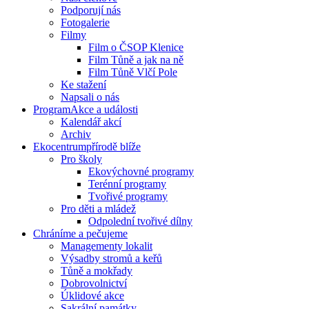
Podporují nás
Fotogalerie
Filmy
Film o ČSOP Klenice
Film Tůně a jak na ně
Film Tůně Vlčí Pole
Ke stažení
Napsali o nás
Program
Akce a události
Kalendář akcí
Archiv
Ekocentrum
přírodě blíže
Pro školy
Ekovýchovné programy
Terénní programy
Tvořivé programy
Pro děti a mládež
Odpolední tvořivé dílny
Chráníme
a pečujeme
Managementy lokalit
Výsadby stromů a keřů
Tůně a mokřady
Dobrovolnictví
Úklidové akce
Sakrální památky