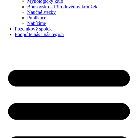
Mykologický klub
Bousovsko – Přírodovědný kroužek
Naučné stezky
Publikace
Nabízíme
Pozemkový
spolek
Podpořte nás
i náš region