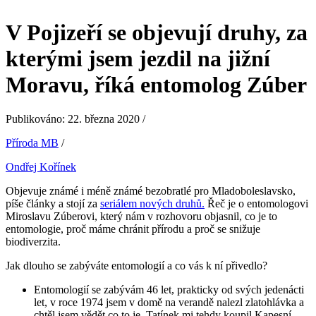
V Pojizeří se objevují druhy, za
kterými jsem jezdil na jižní
Moravu, říká entomolog Zúber
Publikováno: 22. března 2020 /
Příroda MB
/
Ondřej Kořínek
Objevuje známé i méně známé bezobratlé pro Mladoboleslavsko,
píše články a stojí za
seriálem nových druhů.
Řeč je o entomologovi
Miroslavu Zúberovi, který nám v rozhovoru objasnil, co je to
entomologie, proč máme chránit přírodu a proč se snižuje
biodiverzita.
Jak dlouho se zabýváte entomologií a co vás k ní přivedlo?
Entomologií se zabývám 46 let, prakticky od svých jedenácti
let, v roce 1974 jsem v domě na verandě nalezl zlatohlávka a
chtěl jsem vědět co to je. Tatínek mi tehdy koupil Kapesní