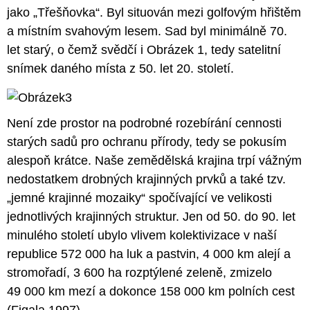
jako „Třešňovka“. Byl situován mezi golfovým hřištěm
a místním svahovým lesem. Sad byl minimálně 70.
let starý, o čemž svědčí i Obrázek 1, tedy satelitní
snímek daného místa z 50. let 20. století.
Není zde prostor na podrobné rozebírání cennosti
starých sadů pro ochranu přírody, tedy se pokusím
alespoň krátce. Naše zemědělská krajina trpí vážným
nedostatkem drobných krajinných prvků a také tzv.
„jemné krajinné mozaiky“ spočívající ve velikosti
jednotlivých krajinných struktur. Jen od 50. do 90. let
minulého století ubylo vlivem kolektivizace v naší
republice 572 000 ha luk a pastvin, 4 000 km alejí a
stromořadí, 3 600 ha rozptýlené zeleně, zmizelo
49 000 km mezí a dokonce 158 000 km polních cest
(Figala 1997).