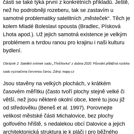
části se také týká první z konkrétních příkladů. Ještě,
než ho podrobněji rozeberu, tak se zastavím u
samotné problematiky satelitních „městeček“. Těch je
kolem Mladé Boleslavi spousta (Bradlec, Písková
Lhota apod.). Už jejich samotná existence je velkým
problémem a tvrdou ranou pro krajinu i naši kulturu
bydlení.
Obrázek 2: Satelitní snímek sadu „Třešňovka“ z dubna 2020. Původní přibližná rozloha
sadu vyznačena červenou čarou. Zdroj: mapy.cz
Jsou stavěny na velkých plochách, v krátkém
časovém měřítku (často tvoří plochy stejně velké či
větší, než jsou některé okolní obce, které tu jsou již
od středověku (Beneš et al. 1997). Porovnejte
velikost městské části Michalovice, bez plochy
golfového hřiště, s nedalekou obcí Dalovice a jejich
architektonická struktura je k pláči i pro běžného