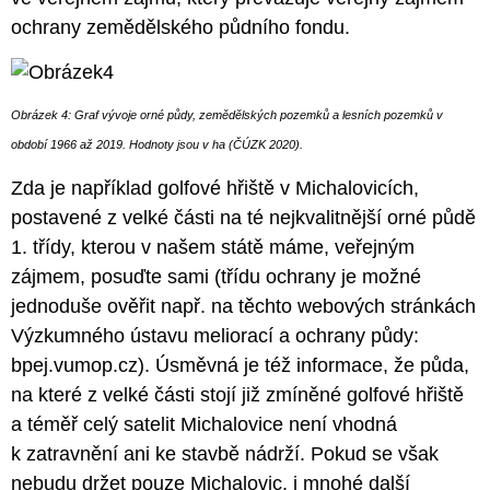
ochrany zemědělského půdního fondu.
Obrázek 4: Graf vývoje orné půdy, zemědělských pozemků a lesních pozemků v
období 1966 až 2019. Hodnoty jsou v ha (ČÚZK 2020).
Zda je například golfové hřiště v Michalovicích,
postavené z velké části na té nejkvalitnější orné půdě
1. třídy, kterou v našem státě máme, veřejným
zájmem, posuďte sami (třídu ochrany je možné
jednoduše ověřit např. na těchto webových stránkách
Výzkumného ústavu meliorací a ochrany půdy:
bpej.vumop.cz). Úsměvná je též informace, že půda,
na které z velké části stojí již zmíněné golfové hřiště
a téměř celý satelit Michalovice není vhodná
k zatravnění ani ke stavbě nádrží. Pokud se však
nebudu držet pouze Michalovic, i mnohé další