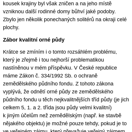
kousek krajiny byl však zničen a na jeho místě
vzniknou další rodinné domy bůhví jaké podoby.
Zbylo jen několik ponechaných solitérů na okraji celé
plochy.
Zábor kvalitní orné půdy
Krátce se zmíním i o tomto rozsáhlém problému,
který je zřejmě i tou nejhorší problematikou
nastíněnou v mém příspěvku. V České republice
máme Zákon č. 334/1992 Sb. o ochraně
zemědělského půdního fondu. Z tohoto zákona
vyplývá, že odnětí orné půdy ze zemědělského
půdního fondu u těch nejkvalitnějších tříd půdy (je jich
celkem 5, 1. a 2. třída jsou půdy velmi kvalitní)
k jiným účelům než zemědělským (např. ke stavbě
nějakého objektu) je možné pouze tehdy, pokud je to
ve veřejném zájmu, který převažuje veřejný zájmem