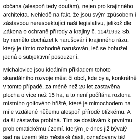
občana (alespoň tedy doufám), nejen pro krajinného
architekta. Nehledě na fakt, že jsou svým způsobem i
zástavbou nerespektující naši legislativu, jelikož dle
Zákona o ochraně přírody a krajiny č. 114/1992 Sb.
by nemělo docházet k narušování krajinného rázu,
který je tímto rozhodně narušován, leč se bohužel
jedná o subjektivní posouzení.
Michalovice jsou ideálním příkladem tohoto
skandálního rozvoje měst či obcí, kde byla, konkrétně
v tomto případě, za méně než 20 let zastavěna
plocha o více než 15 ha, a to není počítána rozloha
místního golfového hřiště, které je mimochodem na
míle vzdálené něčemu alespoň přírodě blízkému. A
další zástavba probíhá. Tím se dostávám k prvnímu
problematickému území, kterým je dnes již bývalý
sad na území této městské části, označovaný též