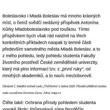
Boleslavsko i Mladá Boleslav má mnoho krásných
míst, o čemž svědčí nedávný příspěvek Antonína
Kůrky
Mladoboleslavsko pod rouškou.
Tímto
příspěvkem bych však rád nastínil na třech
konkrétních příkladech naopak ty temné části
především samotného města Mladá Boleslav, a to
z mého pohledu, tedy pohledu studenta Fakulty
životního prostředí České zemědělské univerzity,
který má plno informací tzv. z „první ruky“, od
mnohých akademiků, a to navíc mezioborově.
Obrázek 1: Satelitní snímek sadu „Třešňovka“ z dubna 2020. Původní přibližná rozloha
sadu vyznačena červenou čarou. Zdroj: mapy.cz
Čtěte také:
Ochrana přírody pohledem studenta
vysoké školy: Průmyslová zóna Bezděčín