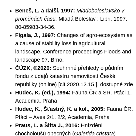
Beneš, L. a další. 1997:
Mladoboleslavsko v
proměnách času.
Mladá Boleslav : Libri, 1997.
80-85983-34-36.
Figala, J., 1997
: Changes of agro-ecosystem as
a cause of stability loss in agricultural
landscape. Conference proceedings Floods and
landscape 97, Brno.
ČÚZK, ©2020:
Souhrnné přehledy o půdním
fondu z údajů katastru nemovitostí České
republiky (online) [cit.2020.12.15.], dostupné
zde
Hudec, K. (ed.), 1994:
Fauna ČR a SR. Ptáci 1.
Academia, Praha
Hudec, K., Šťastný, K. a kol., 2005:
Fauna ČR,
Ptáci – Aves 2/1, 2/2, Academia, Praha
Praus, L.
a Šifta J., 2016:
Hnízdění
chocholoušů obecných (
Galerida cristata
)