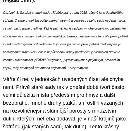
Obrázek 3: Satelitní snímek sadu „Třešňovka“ z roku 2018, včetně jeho detailnějšího
výřezu. O stále vysokém počtu starých stromů a pestrosti celého sadu netřeba mluvit,
ze snímku to jasně vyplývá. Též je patrné, jak je sad pro mnohé organismy zajímavým
útočištěm ve srovnání s okolní zemědělskou krajinou, na snímku vlevo. Na první pohled
vysoká heterogenita golfového hřiště je však pouze na první pohled. Golf disponuje
homogenním trávníkem, často nepůvodními druhy především jehličnatých dřevin a
vodními plochami bez příbřežní vegetace, „vyfóliovanými“ a plnými ryb, především
kaprů, tedy nevhodné pro mnoho organismů. Zdroj: mapy.cz
Věřte či ne, v jednotkách uvedených čísel ale chyba
není. Právě staré sady tak v dnešní době tvoří často
velmi důležitá místa především pro hmyz a další
bezobratlé, mnohé druhy ptáků, a i rostlin vázaných
na rozvolněnější a slunnější porosty s množstvím
dutin, kterých, netřeba dodávat, je v naší krajině jako
šafránu (jak starých sadů, tak dutin). Tento krásný