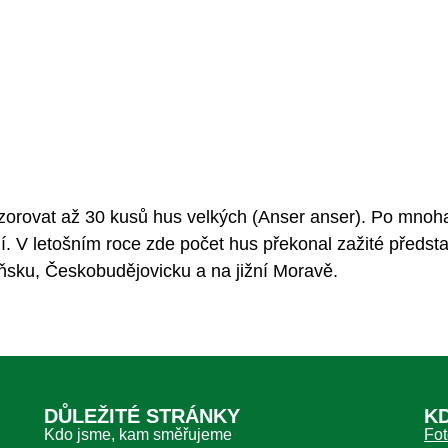
zorovat až 30 kusů hus velkých (Anser anser). Po mnoha 
. V letošním roce zde počet hus překonal zažité předsta
ňsku, Českobudějovicku a na jižní Moravě.
DŮLEŽITÉ STRÁNKY
K
Kdo jsme, kam směřujeme
Fot