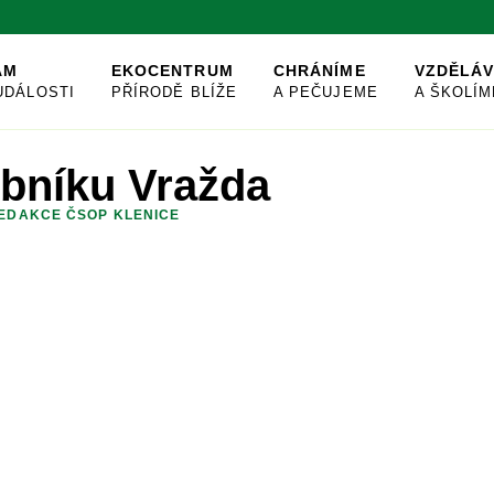
AM
EKOCENTRUM
CHRÁNÍME
VZDĚLÁ
UDÁLOSTI
PŘÍRODĚ BLÍŽE
A PEČUJEME
A ŠKOLÍM
ybníku Vražda
EDAKCE ČSOP KLENICE