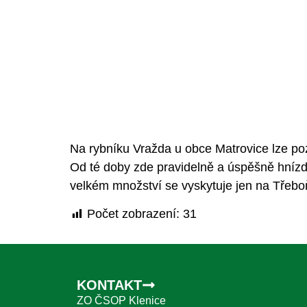
Na rybníku
Vražda
u obce
Matrovice
lze po
Od té doby zde pravidelně a úspěšně hnízdí
velkém množství se vyskytuje jen na Třebo
Počet zobrazení:
31
KONTAKT
ZO ČSOP Klenice