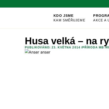
KDO JSME
PROGR
KAM SMĚŘUJEME
AKCE A 
Husa velká – na r
PUBLIKOVÁNO: 23. KVĚTNA 2014 /
PŘÍRODA MB
/
R