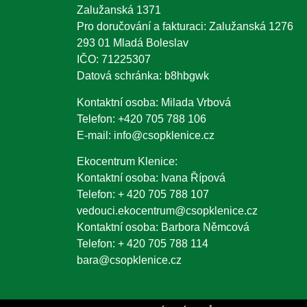
Zalužanská 1371
Pro doručování a fakturaci: Zalužanská 1276
293 01 Mladá Boleslav
IČO: 71225307
Datová schránka: b8hbgwk
Kontaktní osoba: Milada Vrbová
Telefon:
+420 705 788 106
E-mail:
info@csopklenice.cz
Ekocentrum Klenice:
Kontaktní osoba: Ivana Řípová
Telefon:
+ 420 705 788 107
vedouci.ekocentrum@csopklenice.cz
Kontaktní osoba: Barbora Němcová
Telefon:
+ 420 705 788 114
bara@csopklenice.cz