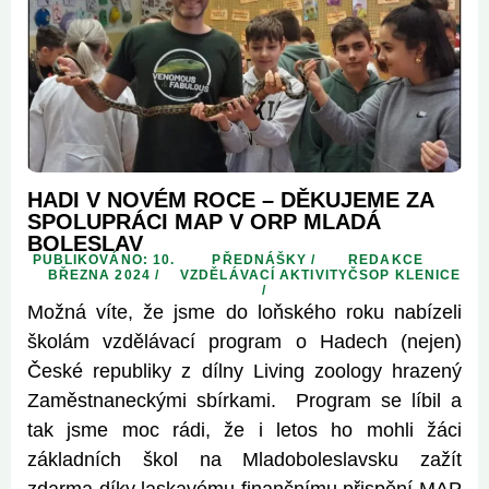
HADI V NOVÉM ROCE – DĚKUJEME ZA
SPOLUPRÁCI MAP V ORP MLADÁ
BOLESLAV
PUBLIKOVÁNO: 10.
PŘEDNÁŠKY
/
REDAKCE
BŘEZNA 2024 /
VZDĚLÁVACÍ AKTIVITY
ČSOP KLENICE
/
Možná víte, že jsme do loňského roku nabízeli
školám vzdělávací program o Hadech (nejen)
České republiky z dílny Living zoology hrazený
Zaměstnaneckými sbírkami. Program se líbil a
tak jsme moc rádi, že i letos ho mohli žáci
základních škol na Mladoboleslavsku zažít