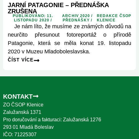
JARNÍ PATAGONIE – PŘEDNÁŠKA
ZRUŠENA
PUBLIKOVÁNO: 11.
ARCHIV 2020
/
REDAKCE ČSOP
LISTOPADU 2020 /
PŘEDNÁŠKY
/
KLENICE
Je nám líto, že musíme ze známých důvodů na
neurčito přesunout fotoreportáž o přírodě
Patagonie, která se měla konat 19. listopadu
2020 v Muzeu Mladoboleslavska.
ČÍST VÍCE
KONTAKT
ZO ČSOP Klenice
Zalužanská 1371
Pro doručování a fakturaci: Zalužanská 1276
293 01 Mladá Boleslav
IČO: 71225307