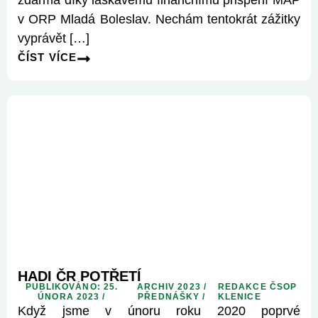
zdarma díky laskavému finančnímu přispění MAP
v ORP Mladá Boleslav. Nechám tentokrát zážitky
vyprávět […]
ČÍST VÍCE
HADI ČR POTŘETÍ
PUBLIKOVÁNO: 25.
ARCHIV 2023
/
REDAKCE ČSOP
ÚNORA 2023 /
PŘEDNÁŠKY
/
KLENICE
Když jsme v únoru roku 2020 poprvé