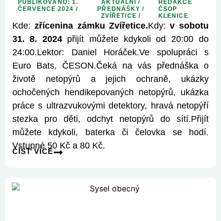
PUBLIKOVÁNO: 1.
AKTUÁLNÍ
/
REDAKCE
ČERVENCE 2024 /
PŘEDNÁŠKY
/
ČSOP
ZVÍŘETICE
/
KLENICE
Kde:
zřícenina zámku Zvířetice.
Kdy:
v sobotu
31. 8. 2024
přijít můžete kdykoli od 20:00 do
24:00.Lektor: Daniel Horáček.Ve spolupráci s
Euro Bats, ČESON.Čeká na vás přednáška o
životě netopýrů a jejich ochraně, ukázky
ochočených hendikepovaných netopýrů, ukázka
práce s ultrazvukovými detektory, hravá netopýří
stezka pro děti, odchyt netopýrů do sítí.Přijít
můžete kdykoli, baterka či čelovka se hodí.
Vstupné 50 Kč a 80 Kč.
ČÍST VÍCE