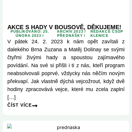
AKCE S HADY V BOUSOVĚ, DĚKUJEME!
PUBLIKOVÁNO: 25.
ARCHIV 2023
/
REDAKCE ČSOP
ÚNORA 2023 /
PŘEDNÁŠKY
/
KLENICE
V pátek 24. 2. 2023 k nám opět zavítali z
dalekého Brna Zuzana a Matěj Dolinay se svými
čtyřmi živými hady a spoustou zajímavého
povídání. Na své si přišli i ti z nás, kteří program
neabsolvovali poprvé, vždycky nás něčím novým
překvapí. Jak vlastně dýchá vejcožrout, když dvě
hodiny zpracovává vejce, které mu zcela zaplní
[…]
ČÍST VÍCE