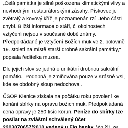
„Celá památka je silně poškozena klimatickými vlivy a
nevhodnými restaurátorskými zásahy. Pískovec je
zvětralý a kovový kříž je poznamenán rzí. Jeho části
chybí. Bližší informace o stáří, či okolnostech
vztyčení nejsou v současné době známy.
Předpokládané je vztyčení Božích muk ve 2. polovině
19. století na místě starší drobné sakrální památky,“
popsala ředitelka muzea.
Dle jejich slov se jedná o unikátní drobnou sakrální
památku. Podobná je zmiňována pouze v Krásné Vsi,
kde se obdobný sloup nedochoval.
ČSOP Klenice získala na počátku roku povolení ke
konání sbírky na opravu božích muk. Předpokládaná
cena opravy je 250 tisíc korun.
Peníze do sbírky lze
posílat na zvláštní schválený účet
2203070657/2010 vedený u Fio banky.
Využít lze