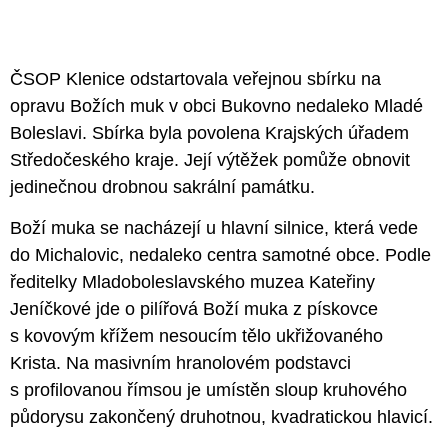
ČSOP Klenice odstartovala veřejnou sbírku na
opravu Božích muk v obci Bukovno nedaleko Mladé
Boleslavi. Sbírka byla
povolena Krajských úřadem
Středočeského kraje
. Její výtěžek pomůže obnovit
jedinečnou drobnou sakrální památku.
Boží muka se nacházejí u hlavní silnice, která vede
do Michalovic, nedaleko centra samotné obce. Podle
ředitelky Mladoboleslavského muzea Kateřiny
Jeníčkové jde o pilířová Boží muka z pískovce
s kovovým křížem nesoucím tělo ukřižovaného
Krista. Na masivním hranolovém podstavci
s profilovanou římsou je umístěn sloup kruhového
půdorysu zakončený druhotnou, kvadratickou hlavicí.