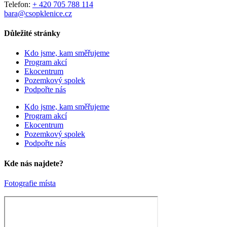
Telefon:
+ 420 705 788 114
bara@csopklenice.cz
Důležité stránky
Kdo jsme, kam směřujeme
Program akcí
Ekocentrum
Pozemkový spolek
Podpořte nás
Kdo jsme, kam směřujeme
Program akcí
Ekocentrum
Pozemkový spolek
Podpořte nás
Kde nás najdete?
Fotografie místa