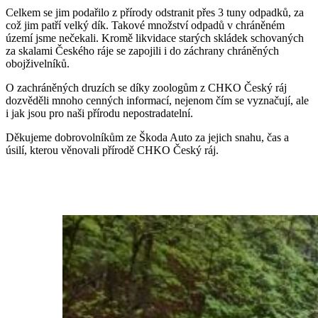
Celkem se jim podařilo z přírody odstranit přes 3 tuny odpadků, za
což jim patří velký dík. Takové množství odpadů v chráněném
území jsme nečekali. Kromě likvidace starých skládek schovaných
za skalami Českého ráje se zapojili i do záchrany chráněných
obojživelníků.
O zachráněných druzích se díky zoologům z CHKO Český ráj
dozvěděli mnoho cenných informací, nejenom čím se vyznačují, ale
i jak jsou pro naši přírodu nepostradatelní.
Děkujeme dobrovolníkům ze Škoda Auto za jejich snahu, čas a
úsilí, kterou věnovali přírodě CHKO Český ráj.