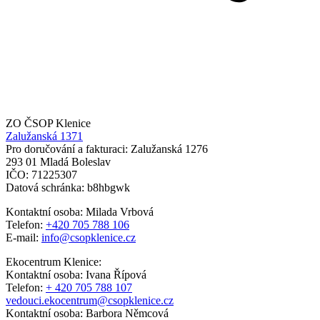
ZO ČSOP Klenice
Zalužanská 1371
Pro doručování a fakturaci: Zalužanská 1276
293 01 Mladá Boleslav
IČO: 71225307
Datová schránka: b8hbgwk
Kontaktní osoba: Milada Vrbová
Telefon:
+420 705 788 106
E-mail:
info@csopklenice.cz
Ekocentrum Klenice:
Kontaktní osoba: Ivana Řípová
Telefon:
+ 420 705 788 107
vedouci.ekocentrum@csopklenice.cz
Kontaktní osoba: Barbora Němcová