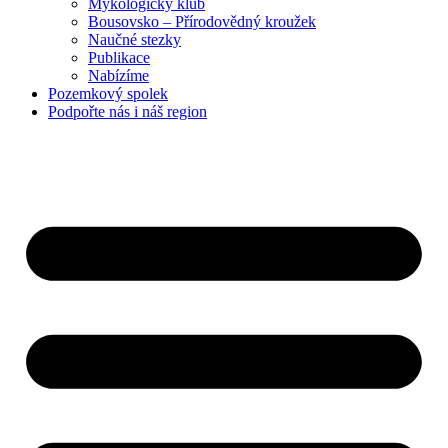
Mykologický klub
Bousovsko – Přírodovědný kroužek
Naučné stezky
Publikace
Nabízíme
Pozemkový
spolek
Podpořte nás
i náš region