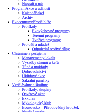
Napsali o nás
Program
Akce a události
Kalendář akcí
Archiv
Ekocentrum
přírodě blíže
Pro školy
Ekovýchovné programy
Terénní programy
Tvořivé programy
Pro děti a mládež
Odpolední tvořivé dílny
Chráníme
a pečujeme
Managementy lokalit
Výsadby stromů a keřů
Tůně a mokřady
Dobrovolnictví
Úklidové akce
Sakrální památky
Vzděláváme
a školíme
Pro školy, skupiny
Osvětové akce
Exkurze
Mykologický klub
Bousovsko – Přírodovědný kroužek
Naučné stezky