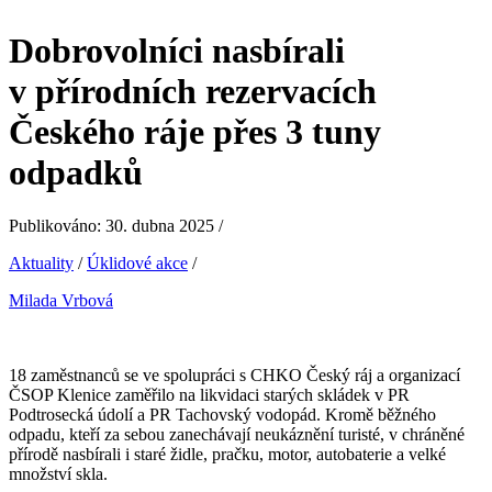
Dobrovolníci nasbírali
v přírodních rezervacích
Českého ráje přes 3 tuny
odpadků
Publikováno: 30. dubna 2025 /
Aktuality
/
Úklidové akce
/
Milada Vrbová
18 zaměstnanců se ve spolupráci s CHKO Český ráj a organizací
ČSOP Klenice zaměřilo na likvidaci starých skládek v PR
Podtrosecká údolí a PR Tachovský vodopád. Kromě běžného
odpadu, kteří za sebou zanechávají neukáznění turisté, v chráněné
přírodě nasbírali i staré židle, pračku, motor, autobaterie a velké
množství skla.