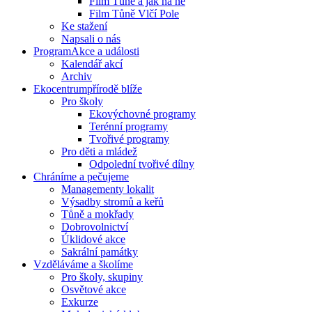
Film Tůně a jak na ně
Film Tůně Vlčí Pole
Ke stažení
Napsali o nás
Program
Akce a události
Kalendář akcí
Archiv
Ekocentrum
přírodě blíže
Pro školy
Ekovýchovné programy
Terénní programy
Tvořivé programy
Pro děti a mládež
Odpolední tvořivé dílny
Chráníme
a pečujeme
Managementy lokalit
Výsadby stromů a keřů
Tůně a mokřady
Dobrovolnictví
Úklidové akce
Sakrální památky
Vzděláváme
a školíme
Pro školy, skupiny
Osvětové akce
Exkurze