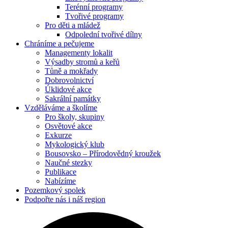
Terénní programy
Tvořivé programy
Pro děti a mládež
Odpolední tvořivé dílny
Chráníme
a pečujeme
Managementy lokalit
Výsadby stromů a keřů
Tůně a mokřady
Dobrovolnictví
Úklidové akce
Sakrální památky
Vzděláváme
a školíme
Pro školy, skupiny
Osvětové akce
Exkurze
Mykologický klub
Bousovsko – Přírodovědný kroužek
Naučné stezky
Publikace
Nabízíme
Pozemkový
spolek
Podpořte nás
i náš region