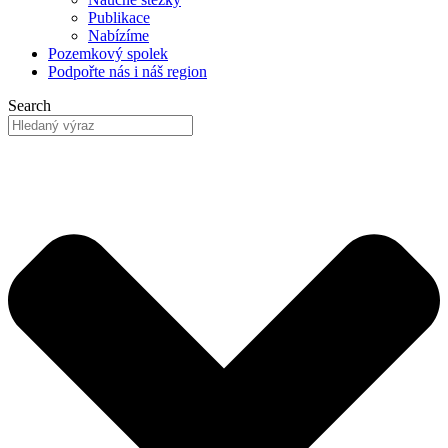
Publikace
Nabízíme
Pozemkový
spolek
Podpořte nás
i náš region
Search