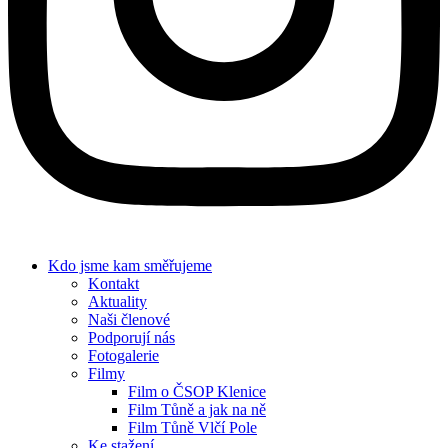
Kdo jsme
kam směřujeme
Kontakt
Aktuality
Naši členové
Podporují nás
Fotogalerie
Filmy
Film o ČSOP Klenice
Film Tůně a jak na ně
Film Tůně Vlčí Pole
Ke stažení