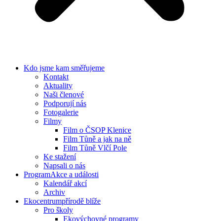
Kdo jsme
kam směřujeme
Kontakt
Aktuality
Naši členové
Podporují nás
Fotogalerie
Filmy
Film o ČSOP Klenice
Film Tůně a jak na ně
Film Tůně Vlčí Pole
Ke stažení
Napsali o nás
Program
Akce a události
Kalendář akcí
Archiv
Ekocentrum
přírodě blíže
Pro školy
Ekovýchovné programy