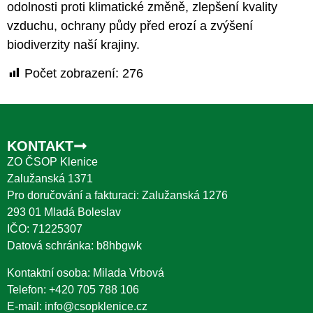
odolnosti proti klimatické změně, zlepšení kvality
vzduchu, ochrany půdy před erozí a zvýšení
biodiverzity naší krajiny.
Počet zobrazení:
276
KONTAKT
ZO ČSOP Klenice
Zalužanská 1371
Pro doručování a fakturaci: Zalužanská 1276
293 01 Mladá Boleslav
IČO: 71225307
Datová schránka: b8hbgwk
Kontaktní osoba: Milada Vrbová
Telefon:
+420 705 788 106
E-mail:
info@csopklenice.cz