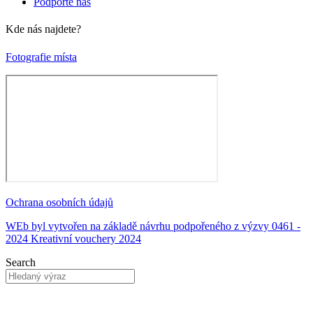
Podpořte nás
Kde nás najdete?
Fotografie místa
Ochrana osobních údajů
WEb byl vytvořen na základě návrhu podpořeného z výzvy 0461 -
2024 Kreativní vouchery 2024
Search