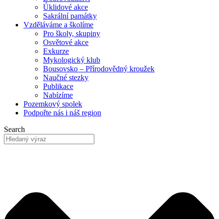
Úklidové akce
Sakrální památky
Vzděláváme
a školíme
Pro školy, skupiny
Osvětové akce
Exkurze
Mykologický klub
Bousovsko – Přírodovědný kroužek
Naučné stezky
Publikace
Nabízíme
Pozemkový
spolek
Podpořte nás
i náš region
Search