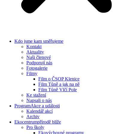
Kdo jsme
kam směřujeme
Kontakt
Aktuality
Naši členové
Podporují nás
Fotogalerie
Filmy
Film o ČSOP Klenice
Film Tůně a jak na ně
Film Tůně Vlčí Pole
Ke stažení
Napsali o nás
Program
Akce a události
Kalendář akcí
Archiv
Ekocentrum
přírodě blíže
Pro školy
Ekovýchovné programy