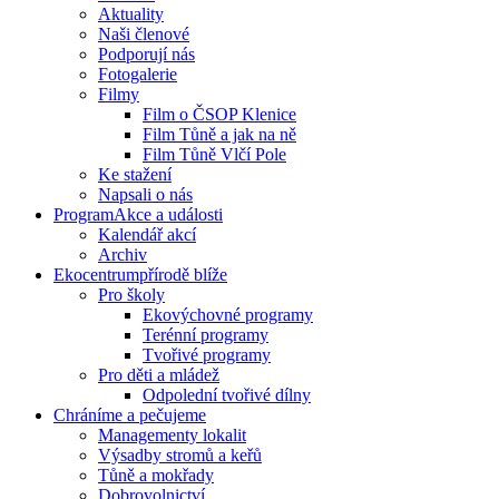
Aktuality
Naši členové
Podporují nás
Fotogalerie
Filmy
Film o ČSOP Klenice
Film Tůně a jak na ně
Film Tůně Vlčí Pole
Ke stažení
Napsali o nás
Program
Akce a události
Kalendář akcí
Archiv
Ekocentrum
přírodě blíže
Pro školy
Ekovýchovné programy
Terénní programy
Tvořivé programy
Pro děti a mládež
Odpolední tvořivé dílny
Chráníme
a pečujeme
Managementy lokalit
Výsadby stromů a keřů
Tůně a mokřady
Dobrovolnictví