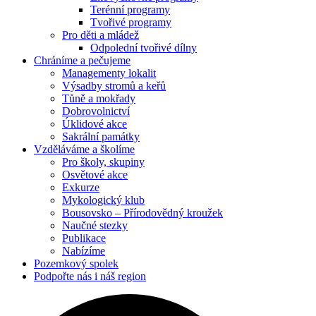
Terénní programy
Tvořivé programy
Pro děti a mládež
Odpolední tvořivé dílny
Chráníme
a pečujeme
Managementy lokalit
Výsadby stromů a keřů
Tůně a mokřady
Dobrovolnictví
Úklidové akce
Sakrální památky
Vzděláváme
a školíme
Pro školy, skupiny
Osvětové akce
Exkurze
Mykologický klub
Bousovsko – Přírodovědný kroužek
Naučné stezky
Publikace
Nabízíme
Pozemkový
spolek
Podpořte nás
i náš region