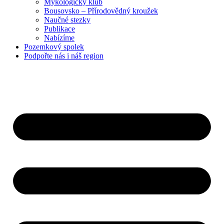
Mykologický klub
Bousovsko – Přírodovědný kroužek
Naučné stezky
Publikace
Nabízíme
Pozemkový
spolek
Podpořte nás
i náš region