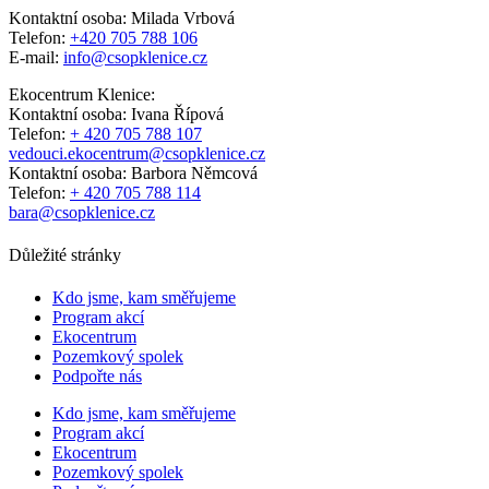
Kontaktní osoba: Milada Vrbová
Telefon:
+420 705 788 106
E-mail:
info@csopklenice.cz
Ekocentrum Klenice:
Kontaktní osoba: Ivana Řípová
Telefon:
+ 420 705 788 107
vedouci.ekocentrum@csopklenice.cz
Kontaktní osoba: Barbora Němcová
Telefon:
+ 420 705 788 114
bara@csopklenice.cz
Důležité stránky
Kdo jsme, kam směřujeme
Program akcí
Ekocentrum
Pozemkový spolek
Podpořte nás
Kdo jsme, kam směřujeme
Program akcí
Ekocentrum
Pozemkový spolek