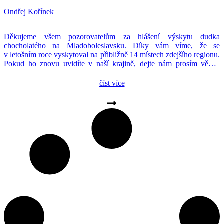
Ondřej Kořínek
Děkujeme všem pozorovatelům za hlášení výskytu dudka
chocholatého na Mladoboleslavsku. Díky vám víme, že se
v letošním roce vyskytoval na přibližně 14 místech zdejšího regionu.
Pokud ho znovu uvidíte v naší krajině, dejte nám prosím vědět.
V této době by to již znamenalo, že zde tento vzácný druh zahnízdil
a z toho bychom měli velkou radost. Hnízdění dudka se […]
číst více