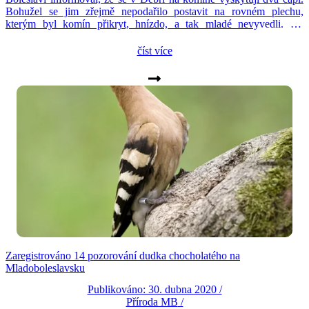
Bohužel se jim zřejmě nepodařilo postavit na rovném plechu,
kterým byl komín přikryt, hnízdo, a tak mladé nevyvedli. Na
podzim ještě toho roku jsme se jim pokusili postavit hnízdo sami a
za pomoci horolezců […]
číst více
Zaregistrováno 14 pozorování dudka chocholatého na
Mladoboleslavsku
Publikováno: 30. dubna 2020 /
Příroda MB
/