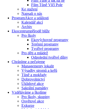
Film Tůně a jak na ně
Film Tůně Vlčí Pole
Ke stažení
Napsali o nás
Program
Akce a události
Kalendář akcí
Archiv
Ekocentrum
přírodě blíže
Pro školy
Ekovýchovné programy
Terénní programy
Tvořivé programy
Pro děti a mládež
Odpolední tvořivé dílny
Chráníme
a pečujeme
Managementy lokalit
Výsadby stromů a keřů
Tůně a mokřady
Dobrovolnictví
Úklidové akce
Sakrální památky
Vzděláváme
a školíme
Pro školy, skupiny
Osvětové akce
Exkurze