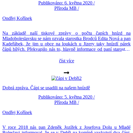
Publikováno: 6. května 2020 /
Příroda MB
/
Ondřej Kořínek
Na základě naší tiskové zprávy o počtu čapích hnízd na
Mladoboleslavsku se nám ozvala starostka Brodců Edita Nová a pan
Kadeřábek, že jim u obce na loukách u Jizery taky hnízdí párek
čápů bílých. Překvapilo nás to, hlavně informace od paní starostky,
že zde čáp hnízdí posledních 10 let. V letošním roce na
instalovaném sloupu. Informaci […]
číst více
Dobrá zpráva. Čápi se usadili na našem hnízdě
Publikováno: 5. května 2020 /
Příroda MB
/
Ondřej Kořínek
V roce 2018 nás pan Zdeněk Jozífek z Josefova Dolu u Mladé
Boleslavi informoval, že se v Debři na komíně vyskytují dva čápi.