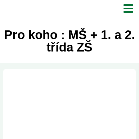
Pro koho : MŠ + 1. a 2.
třída ZŠ